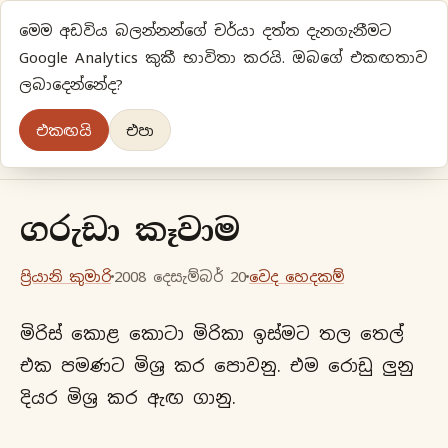
මෙම අඩවිය බලන්නන්ගේ චර්යා දත්ත දැනගැනීමට
ප්‍රියානිගේ අදහස්‍...
Google Analytics කුකී භාවිතා කරයි. ඔබගේ එකඟතාව
ලබාදෙන්නේද?
අලුත්‍ විදියකට හිතමු
එකඟයි
එපා
මුල් පිටුව
වර්ගීකරණ
පැරණි ලිපි
ලේඛිකා
ගරුඩා කෑවාම
ප්‍රියානි කුමාරි
2008 දෙසැම්බර් 20
වෙද හෙදකම්
මිරිස් කොළ කොටා මිරිකා ඉස්මට තල තෙල්
එක පමණට මිශ්‍ර කර පොවනු. එම රොඩු ලුනු
දියර මිශ්‍ර කර ඇඟ ගානු.