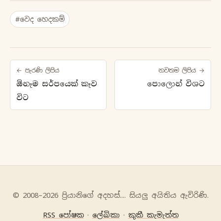
#වෙද හෙදකම්
← පැරණි ලිපිය
නවතම ලිපිය →
ඕනෑම සර්පයෙක් කෑව
පොලොන් විශට
විට
© 2008–2026 ප්‍රියානිගේ අදහස්‍.... සියලු අයිතිය ඇවිරිණි.
RSS පෝෂක
·
ලේඛිකා
·
කුකී කැමැත්ත