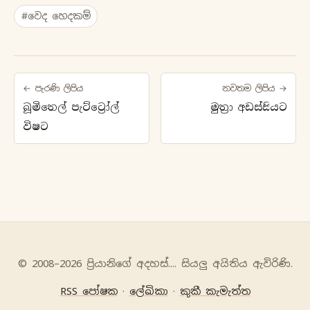
#වෙද හෙදකම්
← පැරණි ලිපිය
නවතම ලිපිය →
බූමිතෙල් පැට්ට්‍රෝල්
මුත්‍රා අඩස්සියට
විෂට
© 2008–2026 ප්‍රියානිගේ අදහස්‍.... සියලු අයිතිය ඇවිරිණි.
RSS පෝෂක
·
ලේඛිකා
·
කුකී කැමැත්ත