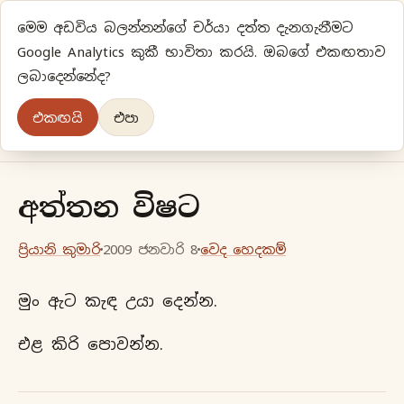
මෙම අඩවිය බලන්නන්ගේ චර්යා දත්ත දැනගැනීමට
ප්‍රියානිගේ අදහස්‍...
Google Analytics කුකී භාවිතා කරයි. ඔබගේ එකඟතාව
ලබාදෙන්නේද?
අලුත්‍ විදියකට හිතමු
එකඟයි
එපා
මුල් පිටුව
වර්ගීකරණ
පැරණි ලිපි
ලේඛිකා
අත්තන විෂට
ප්‍රියානි කුමාරි
2009 ජනවාරි 8
වෙද හෙදකම්
මුං ඇට කැඳ උයා දෙන්න.
එළ කිරි පොවන්න.