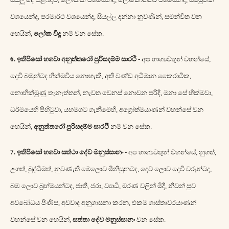
වශයෙන්ද
,
පරමාර්ථ වශයෙන්ද
,
සියල්ල දන්නා නුවණින්
,
සමන්විත වන
හෙයින්
,
ලෝක විදූ
නම් වන සේක
.
6.
ඉතිපිසෝ භගවා අනුත්තරෝ පුරිසදම්ම සාරථී
-
අප භාග්‍යවතුන් වහන්සේ
,
දෙවි බඹුන්ටද හික්මවිය නොහැකි
,
අති චණ්ඩ අධිමාන කෛරාටික
,
නොහික්මුණු තැනැත්තන්
,
නැවත වෙනස් නොවන පරිදි
,
මනා සේ හික්මවා
,
ධර්මයෙහි පිහිටුවා
,
යහමගට ගැනීමෙහි
,
අග්‍රෝත්මයාණන් වහන්සේ වන
හෙයින්
,
අනුත්තරෝ පුරිසදම්ම සාරථී
නම් වන සේක
.
7.
ඉතිපිසෝ භගවා සත්ථා දේව මනුස්සානං
-
අප භාග්‍යවතුන් වහන්සේ
,
නුගත්
,
උගත්
,
බුද්ධිමත්
,
නුවණැති මෙලොව මිනිසුනටද
,
දෙව් ලොව දෙවි වරුන්ටද
,
බඹ ලොව බ්‍රහ්මයන්ටද
,
ජාති
,
ජරා
,
ව්‍යාධි
,
මරණ වලින් මිදී
,
නිවන් සුව
අවබෝධය පිණිස
,
අවවාද අනුශාසනා කරන
,
එකම ශාස්තෘවරයාණන්
වහන්සේ වන හෙයින්
,
සත්තා දේව මනුස්සානං
වන සේක
.