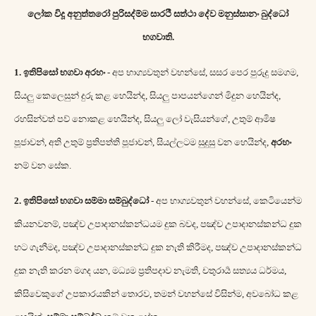
ලෝක විදූ අනුත්තරෝ පුරිසද්ම්ම සාරථී සත්ථා දේව මනුස්සානං බුද්ධෝ
භගවාති
.
1.
ඉතිපිසෝ භගවා අරහං
-
අප භාග්‍යවතුන් වහන්සේ
,
සසර පෙර පුරුදු සමගම
,
සියලු කෙලෙසුන් දුරු කළ හෙයින්ද
,
සියලු පාපයන්ගෙන් මිදුන හෙයින්ද
,
රහසින්වත් පව් නොකළ හෙයින්ද
,
සියලු ලෝ වැසියන්ගේ
,
උතුම් ආමිෂ
පූජාවන්
,
අති උතුම් ප්‍රතිපත්ති පූජාවන්
,
සියල්ලටම සුදුසු වන හෙයින්ද
,
අරහං
නම් වන සේක
.
2.
ඉතිපිසෝ භගවා සම්මා සම්බුද්ධෝ
-
අප භාග්‍යවතුන් වහන්සේ
,
කෙටියෙන්ම
කියනවනම්
,
පඤ්ච උපාදානස්කන්ධයම දුක බවද
,
පඤ්ච උපාදානස්කන්ධ දුක
හට ගැනීමද
,
පඤ්ච උපාදානස්කන්ධ දුක නැති කිරීමද
,
පඤ්ච උපාදානස්කන්ධ
දුක නැති කරන මගද යන
,
මධ්‍යම ප්‍රතිපදාව නැමති
,
චතුරාර්‍ය සත්‍යය ධර්මය
,
කිසිවෙකුගේ උපකාරයකින් තොරව
,
තමන් වහන්සේ විසින්ම
,
අවබෝධ කළ