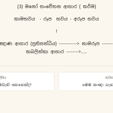
(3) මනෝ සංචේතන ආහාර ( කර්ම)
කාමභවය - රූප භවය - අරූප භවය
!
ඤාණ ආහාර (ප්‍රතිසන්ධිය) ------------> නාමරූප --------
කබලින්කා ආහාර -------->......
ිපිය
නවත
ෙවැනි කෙනෙක්ද?
මෙම සංඥා ගැන 