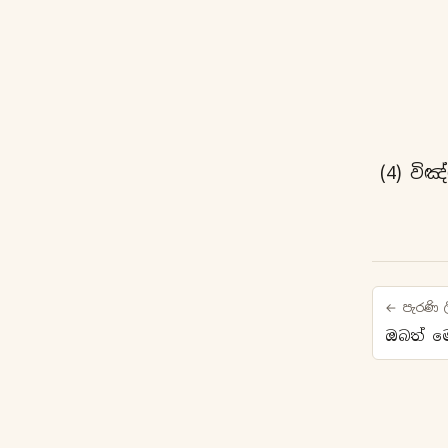
(4) විඤ්
← පැරණි ල
ඔබත් ම