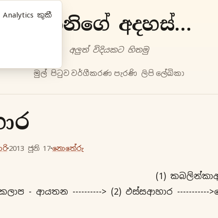
nalytics කුකී
ප්‍රියානිගේ අදහස්‍...
අලුත්‍ විදියකට හිතමු
මුල් පිටුව
වර්ගීකරණ
පැරණි ලිපි
ලේඛිකා
ාර
ාරි
2013 ජූනි 17
නොතේරු
) කබලින්කාආහාර 
පකලාප - ආයතන ----------> (2) ඵස්සආහාර -----------