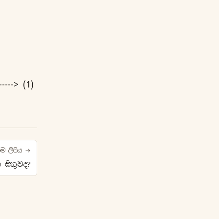
----> (1)
ම ලිපිය →
සිතුවද?