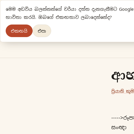
මෙම අඩවිය බලන්නන්ගේ චර්යා දත්ත දැනගැනීමට Google A
භාවිතා කරයි. ඔබගේ එකඟතාව ලබාදෙන්නේද?
එකඟයි
එපා
ආහ
ප්‍රියානි කුම
(1
----->රූ
සංඥා