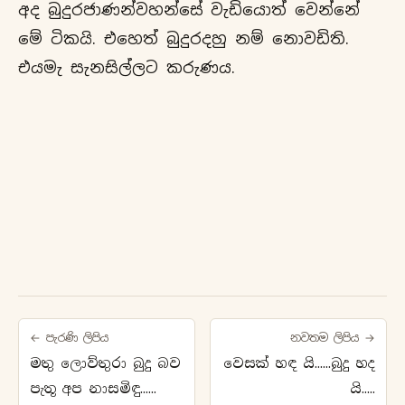
අද බුදුරජාණන්වහන්සේ වැඩියොත් වෙන්නේ
මේ ටිකයි. එහෙත් බුදුරදහු නම් නොවඩිති.
එයමැ සැනසිල්ලට කරුණය.
← පැරණි ලිපිය
නවතම ලිපිය →
මතු ලොව්තුරා බුදු බව
වෙසක් හඳ යි......බුදු හද
පැතූ අප නාසමිඳු......
යි.....