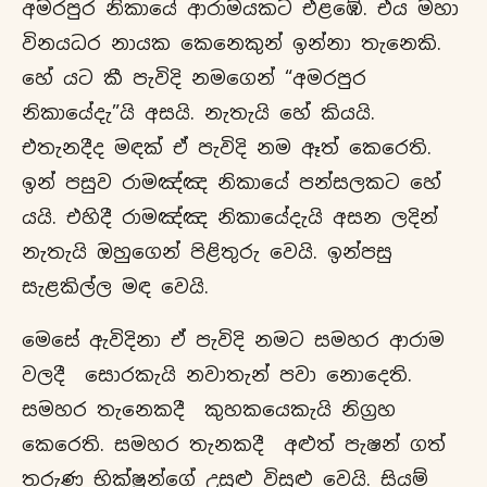
අමරපුර නිකායේ ආරාමයකට එළඹේ. එය මහා
විනයධර නායක කෙනෙකුන් ඉන්නා තැනෙකි.
හේ යට කී පැවිදි නමගෙන් “අමරපුර
නිකායේදැ”යි අසයි. නැතැයි හේ කියයි.
එතැනදීද මඳක් ඒ පැවිදි නම ඈත් කෙරෙති.
ඉන් පසුව රාමඤ්ඤ නිකායේ පන්සලකට හේ
යයි. එහිදී රාමඤ්ඤ නිකායේදැයි අසන ලදින්
නැතැයි ඔහුගෙන් පිළිතුරු වෙයි. ඉන්පසු
සැළකිල්ල මඳ වෙයි.
මෙසේ ඇවිදිනා ඒ පැවිදි නමට සමහර ආරාම
වලදී සොරකැයි නවාතැන් පවා නොදෙති.
සමහර තැනෙකදී කුහකයෙකැයි නිග්‍රහ
කෙරෙති. සමහර තැනකදී අළුත් පැෂන් ගත්
තරුණ භික්ෂූන්ගේ උසුළු විසුළු වෙයි. සියම්