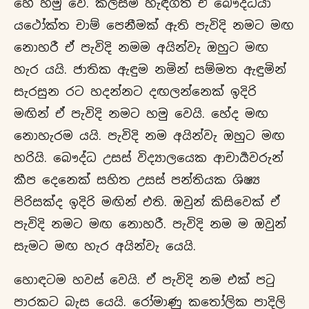
හේ හමු වේ. කලිසම් හැඳගත් ඒ බෞද්ධයා
යථෝක්ත චාම් පෙනීමක් ඇති පැවිදි නමට මඟ
නොහරී ඒ පැවිදි නමම අයින්වැ ඔහුට මඟ
හැර යයි. ජාතික ඇඳුම නමින් සම්මත ඇඳුමින්
සැරසුන රට හදන්නට දඟලන්නෙක් ඉදිරි
මඟින් ඒ පැවිදි නමට හමු වෙයි. හේද මඟ
නොහැරම යයි. පැවිදි නම අයින්වැ ඔහුට මඟ
හරියි. බෞද්ධ උසස් විද්‍යාලයෙක ආචාර්‍යවරුන්
කීප දෙනෙක් සහිත උසස් පන්තියක ශිෂ්‍ය
පිරිසක්ද ඉදිරි මඟින් එති. ඔවුන් කිසිවෙක් ඒ
පැවිදි නමට මඟ නොහරී. පැවිදි නම ම ඔවුන්
සැමට මඟ හැර අයින්වැ යෙයි.
හොඳටම හවස් වෙයි. ඒ පැවිදි නම එක් පටු
පාරකට බැස යෙයි. රෝමාණු කතෝලික පාදිලි