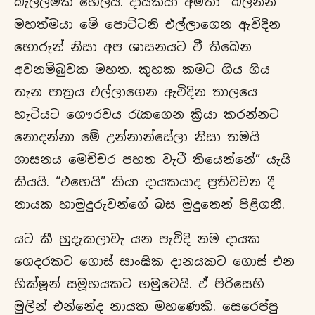
බැල්ලමක් හෙලයි. දායකයා අමතා “බලන්න
මහත්මයා මේ පොට්ටනි එල්ලාගෙන ඇවිදින
හොරුන් නිසා අප ශාසනයට වී තිබෙන
අවනම්බුවක මහත. කුහක කමට ගිය ගිය
තැන පාත්‍රය එල්ලාගෙන ඇවිදින තාලයෙ
හැටියට ගෞරවය රැකගෙන ක්‍රියා කරන්නට
නොදන්නා මේ උන්නාන්සේලා නිසා තමයි
ශාසනය මෙච්චර පහත වැටී තියෙන්නේ” යැයි
කියයි. “එහෙයි” කියා දායකයාද ප්‍රතිවචන දී
නායක හාමුදුරුවන්ගේ බස මුදුනෙන් පිළිගනී.
යට කී හුදැකලාවැ යන පැවිදි නම දායක
ගෙදරකට ගොස් සාංඝික දානයකට ගොස් එන
භික්ෂූන් සමූහයකට හමුවෙයි. ඒ පිරිසෙහි
මුලින් එන්නේද නායක මහණෙකි. සෙරෙප්පු