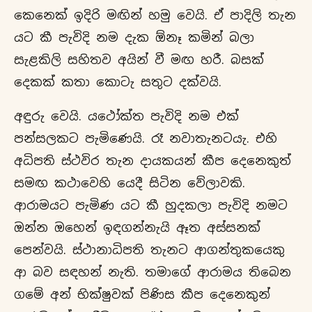
කෙනෙක් ඉදිරි මඟින් හමු වෙයි. ඒ පාදිලි තැන
යට කී පැවිදි නම දැක ඕනෑ කමින් බලා
සැළකිලි සහිතව අයින් වී මඟ හරී. බසක්
දෙකක් කතා කොටැ සතුට දක්වයි.
අඳුරු වෙයි. යථෝක්ත පැවිදි නම එක්
පන්සලකට පැමිණෙයි. රෑ නවාතැනටයැ. එහි
අධිපති ස්ථවිර තැන දායකයන් කීප දෙනෙකුත්
සමඟ කථාවෙහි යෙදී සිටින වේලාවකි.
ආරාමයට පැමිණ යට කී හුදකලා පැවිදි නමට
ඔන්න ඔහෙන් ඉඳගන්නැයි ඈත අස්සනක්
පෙන්වයි. ස්ථානාධිපති තැනට ආගන්තුකයෙකු
ආ බව සඳහන් නැති. තමාගේ ආරාමය තිබෙන
ගමේ අන් භික්ෂුවක් පිණිස කීප දෙනෙකුන්