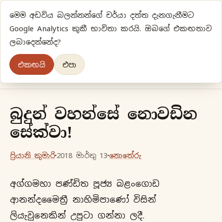
මෙම අඩවිය බලන්නන්ගේ චර්යා දත්ත දැනගැනීමට
ප්‍රියානිගේ අදහස්‍...
Google Analytics කුකී භාවිතා කරයි. ඔබගේ එකඟතාව
ලබාදෙන්නේද?
අලුත්‍ විදියකට හිතමු
එකඟයි
එපා
මුල් පිටුව
වර්ගීකරණ
පැරණි ලිපි
ලේඛිකා
බුදුන් වහන්සේ නොවඩින
සේක්වා!
ප්‍රියානි කුමාරි
2018 මාර්තු 13
නොතේරු
අග්ගමහා පණ්ඩිත පූජ්‍ය බළංගොඩ
ආනන්දමෛත්‍රී නාහිමිපාණෝ විසින්
ලියැවුනෙකින් උපුටා ගන්නා ලදී.