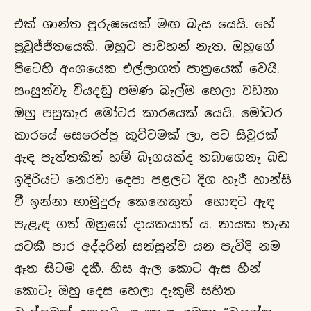
එක් ශාන්ත පුරුෂයෙක් මඟ බැස යෙයි. හේ
ප්‍රවුජ්ජිතයෙකි. ඔහුට පාවහන් නැත. ඔහුගේ
පිටෙහි අංශයෙක එල්ලාගත් පාත්‍රයෙක් වෙයි.
සංසුන්වැ වියදඬු පමණ බැල්ම හෙලා වඩනා
ඔහු පසුකැර මෝටර කාරයෙක් යෙයි. මෝටර
කාරයේ සෙරෙප්පු කූට්ටමක් ලා, පට සිවුරක්
ඇඳ පැත්තකින් හම් බෑගයක්ද තබාගෙනැ බඩ
ඉදිරියට නෙරවා දෙපා පළලට දිග හැරී හාන්සි
වී ඉන්නා හාමුදුරු කෙනෙකුත් හොඳට ඇඳ
පැළැඳ ගත් ඔහුගේ දායකයාත් ය. නායක තැන
යටකී පාර අද්දරින් සන්සුන්ව යන පැවිදි නම
ඈත සිටම දකී. හිස ඇල කොට ඇස හීන්
කොටැ ඔහු දෙස හෙලා දැකුම් සහිත