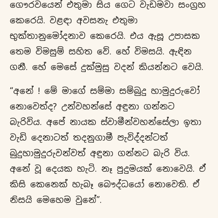
ගෞරවයෙන් එතුමා සිය ගෙට වැඩමවා සංග්‍රහ
කෙරෙයි. වළඳා අවසනැ එතුමා
භුක්තානුමෝදනාව කෙරෙයි. එය ඇසූ උපාසක
තෙම විමසුම් සහිත වේ. හේ විමසයි. ඇඳින
ගනී. හේ මෙසේ දුක්මුසු වදන් කියන්නට වෙයි.
“අනේ ! මේ මාගේ සම්මා සම්බුදු හාමුදුරුවෝ
නොවෙත්ද? උන්වහන්සේ අඳුනා ගන්නට
බැරිවිය. අපේ නායක ස්වාමීන්වහන්සේලා ඉතා
වැඩි දෙනාටත් තදනුගාමී පැවිද්දන්ටත්
බුදුහාමුදුරුවන්වත් අඳුනා ගන්නට බැරි විය.
අනේ වූ දෙයක හැටි. නෑ පුදුමයක් නොවෙයි. ඒ
කිසි කෙනෙක් හැබෑ බෞද්ධයෝ නොවෙති. ඒ
නිසයි මෙහෙම වුනේ”.