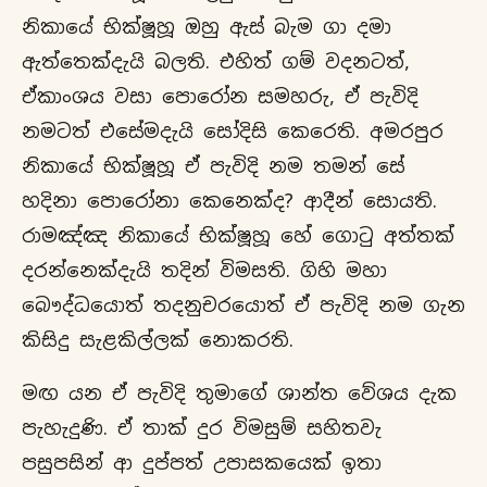
නිකායේ භික්ෂූහූ ඔහු ඇස් බැම ගා දමා
ඇත්තෙක්දැයි බලති. එහිත් ගම් වදනටත්,
ඒකාංශය වසා පොරෝන සමහරු, ඒ පැවිදි
නමටත් එසේමදැයි සෝදිසි කෙරෙති. අමරපුර
නිකායේ භික්ෂූහූ ඒ පැවිදි නම තමන් සේ
හදිනා පොරෝනා කෙනෙක්ද? ආදීන් සොයති.
රාමඤ්ඤ නිකායේ භික්ෂූහූ හේ ගොටු අත්තක්
දරන්නෙක්දැයි තදින් විමසති. ගිහි මහා
බෞද්ධයොත් තදනුචරයොත් ඒ පැවිදි නම ගැන
කිසිදු සැළකිල්ලක් නොකරති.
මඟ යන ඒ පැවිදි තුමාගේ ශාන්ත වේශය දැක
පැහැදුණි. ඒ තාක් දුර විමසුම් සහිතවැ
පසුපසින් ආ දුප්පත් උපාසකයෙක් ඉතා