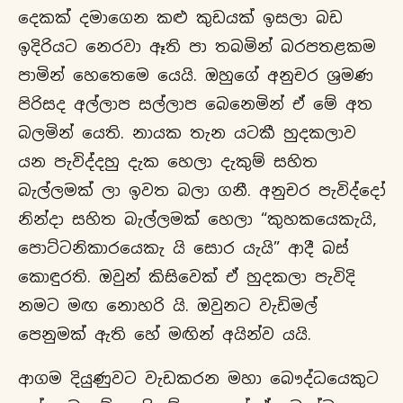
දෙකක් දමාගෙන කළු කුඩයක් ඉසලා බඩ
ඉදිරියට නෙරවා ඈති පා තබමින් බරපතළකම
පාමින් හෙතෙමෙ යෙයි. ඔහුගේ අනුචර ශ්‍රමණ
පිරිසද අල්ලාප සල්ලාප බෙනෙමින් ඒ මේ අත
බලමින් යෙති. නායක තැන යටකී හුදකලාව
යන පැවිද්දහු දැක හෙලා දැකුම් සහිත
බැල්ලමක් ලා ඉවත බලා ගනී. අනුචර පැවිද්දෝ
නින්දා සහිත බැල්ලමක් හෙලා “කුහකයෙකැයි,
පොට්ටනිකාරයෙකැ යි සොර යැයි” ආදී බස්
කොඳුරති. ඔවුන් කිසිවෙක් ඒ හුදකලා පැවිදි
නමට මඟ නොහරි යි. ඔවුනට වැඩිමල්
පෙනුමක් ඇති හේ මඟින් අයින්ව යයි.
ආගම දියුණුවට වැඩකරන මහා බෞද්ධයෙකුට