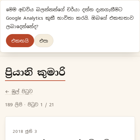
මෙම අඩවිය බලන්නන්ගේ චර්යා දත්ත දැනගැනීමට
ප්‍රියානිගේ අදහස්‍...
Google Analytics කුකී භාවිතා කරයි. ඔබගේ එකඟතාව
ලබාදෙන්නේද?
අලුත්‍ විදියකට හිතමු
එකඟයි
එපා
මුල් පිටුව
වර්ගීකරණ
පැරණි ලිපි
ලේඛිකා
ප්‍රියානි කුමාරි
← මුල් පිටුව
189 ලිපි · පිටුව 1 / 21
2018 ජූනි 3