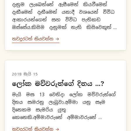
දැනුම ලැබෙන්නේ ඇසීමෙන් කියවීමෙන්
දැකීමෙන් දැනීමෙන් යනාදී වශයෙන් විවිධ
ආකාරයන්ගෙන් සහ විවිධ පැතිකඩ
ඔස්සේය.කිසිම දැනුමක් නැති කිසිවෙකුත්
මෙලොව ජීවත්ව සිටිය නොහැකියි.දැනුමේ
තවදුරටත් කියවන්න →
ප්‍රමාණය අනුව උගත්කම තී...
2018 මැයි 15
ලෝක මව්වරුන්ගේ දිනය ...?
මැයි මස 13 වෙනිදා ලෝක මව්වරුන්ගේ
දිනය සමරනු ලැබුවා.අම්මා යනු සෑම
දිනෙකම සැමරිය යුතු
කෙනෙකි.අම්මාවරුනේ අම්මාවරුනේ
සම්මාසම්බුදු අම්මාවරුනේදරුවන්ගේ දුක්
තවදුරටත් කියවන්න →