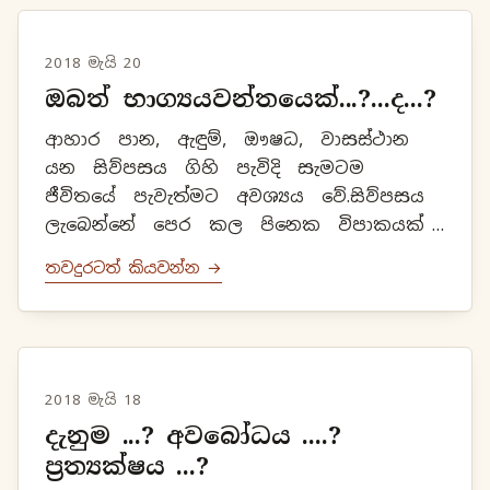
2018 මැයි 20
ඔබත් භාග්‍යයවන්තයෙක්...?...ද...?
ආහාර පාන, ඇඳුම්, ඖෂධ, වාසස්ථාන
යන සිව්පසය ගිහි පැවිදි සැමටම
ජීවිතයේ පැවැත්මට අවශ්‍යය වේ.සිව්පසය
ලැබෙන්නේ පෙර කල පිනෙක විපාකයක්
ලෙසිනි.එබැවින් ඒ පිළිබඳව විවිධ මට්ටම්
තවදුරටත් කියවන්න →
දැකිය හැකියි.ගිහි පිරිස ස...
2018 මැයි 18
දැනුම ...? අවබෝධය ....?
ප්‍රත්‍යක්ෂය ...?