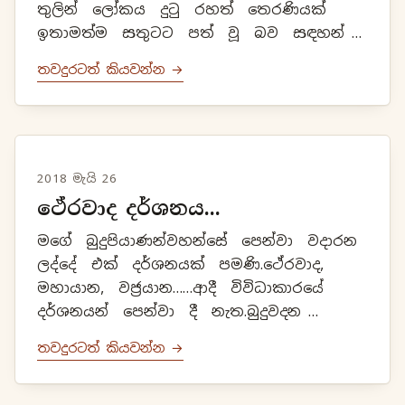
තුලින් ලෝකය දුටු රහත් තෙරණියක්
ඉතාමත්ම සතුටට පත් වූ බව සඳහන්
වී ඇත.අවිද්‍යාව නැමැති ඝන අඳුරෙහි
තවදුරටත් කියවන්න →
සිටිමින්, කෙලෙස් වැස්සට හැම ...
2018 මැයි 26
ථේරවාද දර්ශනය...
මගේ බුදුපියාණන්වහන්සේ පෙන්වා වදාරන
ලද්දේ එක් දර්ශනයක් පමණි.ථේරවාද,
මහායාන, වජ්‍රයාන……ආදී විවිධාකාරයේ
දර්ශනයන් පෙන්වා දී නැත.බුදුවදන
සත්‍යවූත් සැමකල්හිම පැවැතියාවූත් එකම
තවදුරටත් කියවන්න →
දර්ශනයකි.විවිධ වූ දර්ශන පෙන...