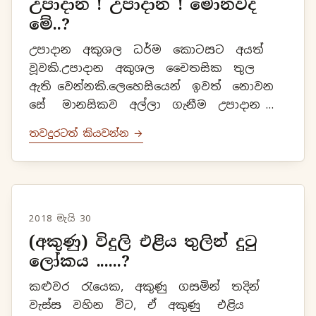
උපාදාන ! උපාදාන ! මොනවද
මේ..?
උපාදාන අකුශල ධර්ම කොටසට අයත්
වූවකි.උපාදාන අකුශල චෛතසික තුල
ඇති වෙන්නකි.ලෙහෙසියෙන් ඉවත් නොවන
සේ මානසිකව අල්ලා ගැනීම උපාදාන
ලෙස දැක්විය හැකියි.කාම උපාදානය,
තවදුරටත් කියවන්න →
දිට්ඨි උපාදානය, සීලබ්බත උපාදානය,
අත්ත...
2018 මැයි 30
(අකුණු) විදුලි එළිය තුලින් දුටු
ලෝකය ......?
කළුවර රැයෙක, අකුණු ගසමින් තදින්
වැස්ස වහින විට, ඒ අකුණු එළිය