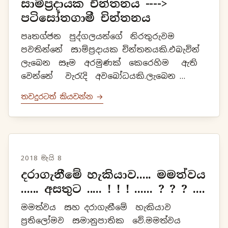
සාම්ප්‍රදායක චින්තනය ---->
පටිසෝතගාමී චින්තනය
පෘතග්ජන පුද්ගලයන්ගේ නිරතුරුවම
පවතින්නේ සාම්ප්‍රදායක චින්තනයකි.එබැවින්
ලැබෙන සෑම අරමුණක් කෙරෙහිම ඇති
වෙන්නේ වැරැදි අවබෝධයකි.ලැබෙන
අරමුණෙහි ඇති සත්‍යය දකින්නට
තවදුරටත් කියවන්න →
සාම්ප්‍රදායක චින්තනයෙන් නොහැකියි.ෂඩ්
ඉ...
2018 මැයි 8
දරාගැනීමේ හැකියාව..... මමත්වය
...... අසතුට ..... ! ! ! ...... ? ? ? ....
මමත්වය සහ දරාගැනීමේ හැකියාව
ප්‍රතිලෝමව සමානුපාතික වේ.මමත්වය