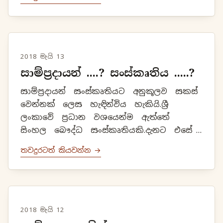
කඳුළු දකින දාසුරලොව සිට අත පාඒ
කඳුලැලි පිස...
2018 මැයි 13
සාම්ප්‍රදායන් ....? සංස්කෘතිය .....?
සාම්ප්‍රදායන් සංස්කෘතියට අනුකූලව සකස්
වෙන්නක් ලෙස හැඳින්විය හැකියි.ශ්‍රී
ලංකාවේ ප්‍රධාන වශයෙන්ම ඇත්තේ
සිංහල බෞද්ධ සංස්කෘතියකි.දැනට එසේ
වීමට ප්‍රධානම හේතුව ලෙස සිංහල
තවදුරටත් කියවන්න →
බෞද්ධ ජනතාව බොහෝ පිරිසක් ජී...
2018 මැයි 12