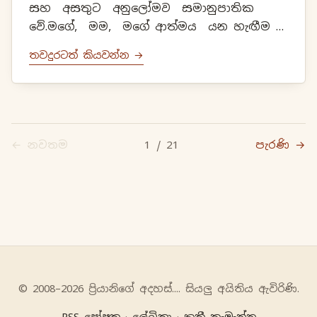
සහ අසතුට අනුලෝමව සමානුපාතික
වේ.මගේ, මම, මගේ ආත්මය යන හැඟීම
රහත් වෙන තුරුම පවතින්නෙකි.මමත්වය
තවදුරටත් කියවන්න →
යනුවෙන්ද අස්මි මානය ලෙසින්ද මෙය
දැක්විය හැකියි.අ...
← නවතම
1 / 21
පැරණි →
© 2008–2026 ප්‍රියානිගේ අදහස්‍.... සියලු අයිතිය ඇවිරිණි.
RSS පෝෂක
·
ලේඛිකා
·
කුකී කැමැත්ත