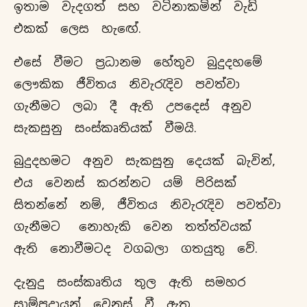
ඉතාම වැදගත් සහ වටිනාකමින් වැඩි
එකක් ලෙස හැඟේ.
එසේ වීමට ප්‍රධානම හේතුව බුදුදහමේ
ලෞකික ජීවිතය නිවැරැදිව පවත්වා
ගැනීමට ලබා දී ඇති උපදෙස් අනුව
සැකසුනු සංස්කෘතියක් වීමයි.
බුදුදහමට අනුව සැකසුනු දෙයක් බැවින්,
එය වෙනස් කරන්නට යම් පිරිසක්
සිතන්නේ නම්, ජීවිතය නිවැරැදිව පවත්වා
ගැනීමට නොහැකි වෙන තත්ත්වයක්
ඇති නොවීමටද වගබලා ගතයුතු වේ.
දැනුදු සංස්කෘතිය තුල ඇති සමහර
සාම්ප්‍රදායන් වෙනස් වී ඇත.