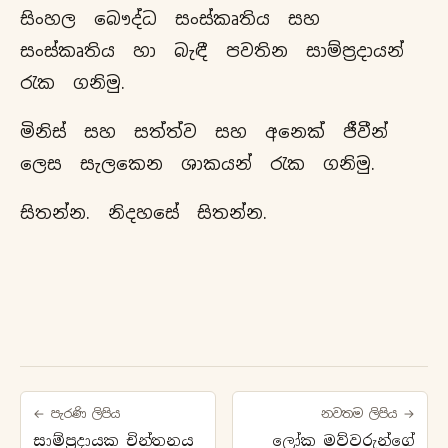
සිංහල බෞද්ධ සංස්කෘතිය සහ
සංස්කෘතිය හා බැඳී පවතින සාම්ප්‍රදායන්
රැක ගනිමු.
මිනිස් සහ සත්ත්ව සහ අනෙක් ජීවීන්
ලෙස සැලකෙන ශාකයන් රැක ගනිමු.
සිතන්න. නිදහසේ සිතන්න.
← පැරණි ලිපිය
නවතම ලිපිය →
සාම්ප්‍රදායක චින්තනය
ලෝක මව්වරුන්ගේ