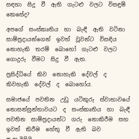
සඳහා සිදු වී ඇති ගැටළු වලට විසඳුම්
කෙසේද?
අපගේ සංස්කෘතිය හා බැඳී ඇති වටිනා
සාම්ප්‍රදායන්ගෙන් ඉවත් වූවන්ට විසඳිය
නොහැකි තරම් බොහෝ ගැටළු වලට
ගොදුරු වීමට සිදු වී ඇත.
ප්‍රසිද්ධියේ කිව නොහැකි දේවල් ද
කිවහැකි දේවල් ද බොහෝය.
සමාජයේ පවතින උඩු යටිකුරු ස්වාභාවයේ
නොසන්සුන්තාවයට ද සංස්කෘතිය හා බැඳී
පවතින සාම්ප්‍රදායන්ට ගරු නොකිරීම සහ
ඉවත් කිරීම හේතු වී ඇති බව