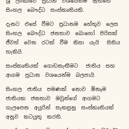
ශ්‍රී ලංකාවේ ප්‍රධාන වශයෙන්ම ඇත්තේ
සිංහල බෞද්ධ සංස්කෘතියකි.
දැනට එසේ වීමට ප්‍රධානම හේතුව ලෙස
සිංහල බෞද්ධ ජනතාව බොහෝ පිරිසක්
ජීවත් වෙන රටක් වීම නිසා යැයි සිතිය
හැකියි.
සංස්කෘතියක් ගොඩනැඟීමට ජාතිය සහ
ආගම ප්‍රධාන වශයෙන්ම බලපායි.
සිංහල ජාතිය පමණක් නොව ඕනෑම
ජාතියක ජනතාව ඔවුන්ගේ ආගමට
ගැලපෙන අයුරින් සැකසුනු සංස්කෘතියක්
අනුව කටයුතු කරති.