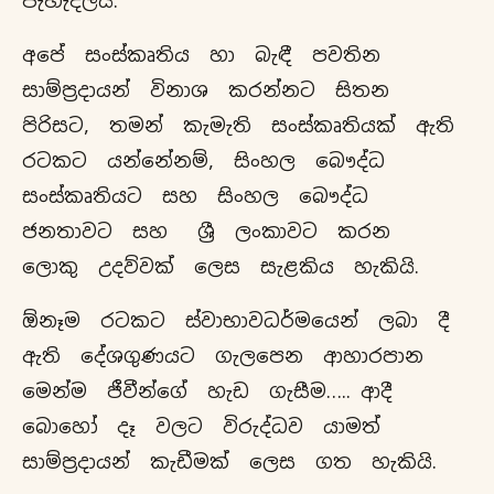
පැහැදිලියි.
අපේ සංස්කෘතිය හා බැඳී පවතින
සාම්ප්‍රදායන් විනාශ කරන්නට සිතන
පිරිසට, තමන් කැමැති සංස්කෘතියක් ඇති
රටකට යන්නේනම්, සිංහල බෞද්ධ
සංස්කෘතියට සහ සිංහල බෞද්ධ
ජනතාවට සහ ශ්‍රී ලංකාවට කරන
ලොකු උදව්වක් ලෙස සැළකිය හැකියි.
ඕනෑම රටකට ස්වාභාවධර්මයෙන් ලබා දී
ඇති දේශගුණයට ගැලපෙන ආහාරපාන
මෙන්ම ජීවීන්ගේ හැඩ ගැසීම….. ආදී
බොහෝ දෑ වලට විරුද්ධව යාමත්
සාම්ප්‍රදායන් කැඩීමක් ලෙස ගත හැකියි.