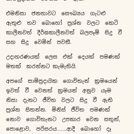
එමනිසා ජනතාවට සෞඛ්‍යය ගැටළු
ඇතුළු තව බොහෝ ප්‍රශ්න වලට කෙටි
කාලීනවත් දීර්ඝකාලීනවත් බලපෑම් සිදු වී
සහ සිදු වෙමින් පවතී.
උදාහරණයක් ලෙස එක් දෙයක් පමණක්
මතක් කරන්නට කැමැතියි.
අපගේ සාම්ප්‍රදායික ගොවිතැන් ක්‍රමයෙන්
ඉවත් වී වෙනත් ක්‍රමයන් අනුව යෑම
නිසා දැනට ජීවිත වලට සිදු වී ඇති
ප්‍රශ්න සිතන්න. මිනිස් ජීවිත පමණක්
නොව ගොවිතැනට උපකාර වෙන සතුන්,
පොළොව, පරිසරය…….ආදී බොහෝ දෑ