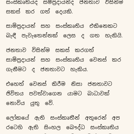
සංස්කෘතියද සම්ප්‍රදායන්ද ජනතාව විසින්ම
සකස් කර ගත් දෙයකි.
සාම්ප්‍රදායන් සහ සංස්කෘතිය එකිනෙකට
බැඳී පැවැතෙන්නක් ලෙස ද ගත හැකියි.
ජනතාව විසින්ම සකස් කරගත්
සාම්ප්‍රදායන් සහ සංස්කෘතිය වෙනස් කර
ගැනීමට ද ජනතාවට හැකිය.
එහෙත් වෙනස් කිරීම නිසා ජනතාවට
ජිවිතය පවත්වාගෙන යාමට බාධාවක්
නොවිය යුතු වේ.
ලෝකයේ ඇති සංස්කෘතීන් අතුරෙන් අප
රටෙහි ඇති සිංහල බෞද්ධ සංස්කෘතිය