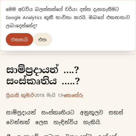
මෙම අඩවිය බලන්නන්ගේ චර්යා දත්ත දැනගැනීමට
ප්‍රියානිගේ අදහස්‍...
Google Analytics කුකී භාවිතා කරයි. ඔබගේ එකඟතාව
ලබාදෙන්නේද?
අලුත්‍ විදියකට හිතමු
එකඟයි
එපා
මුල් පිටුව
වර්ගීකරණ
පැරණි ලිපි
ලේඛිකා
සාම්ප්‍රදායන් ....?
සංස්කෘතිය .....?
ප්‍රියානි කුමාරි
2018 මැයි 13
නොතේරු
සාම්ප්‍රදායන් සංස්කෘතියට අනුකූලව සකස්
වෙන්නක් ලෙස හැඳින්විය හැකියි.