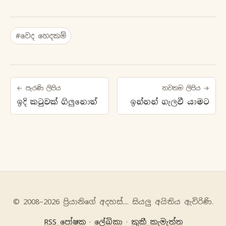
#වෙද හෙදකම්
← පැරණි ලිපිය
නවතම ලිපිය →
ඉදි කටුවක් ගිලුනොත්
ඉන්නන් ගැලවී යාමට
© 2008–2026 ප්‍රියානිගේ අදහස්‍.... සියලු අයිතිය ඇවිරිණි.
RSS පෝෂක
·
ලේඛිකා
·
කුකී කැමැත්ත