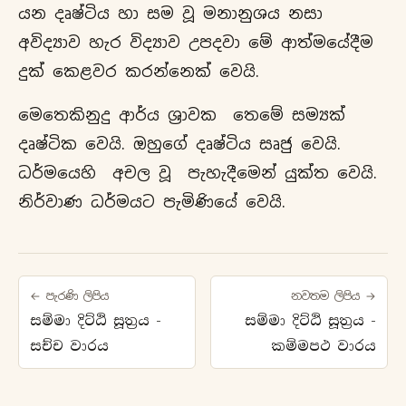
යන දෘෂ්ටිය හා සම වූ මනානුශය නසා
අවිද්‍යාව හැර විද්‍යාව උපදවා මේ ආත්මයේදීම
දුක් කෙළවර කරන්නෙක් වෙයි.
මෙතෙකිනුදු ආර්ය ශ්‍රාවක තෙමේ සම්‍යක්
දෘෂ්ටික වෙයි. ඔහුගේ දෘෂ්ටිය සෘජු වෙයි.
ධර්මයෙහි අචල වූ පැහැදීමෙන් යුක්ත වෙයි.
නිර්වාණ ධර්මයට පැමිණියේ වෙයි.
← පැරණි ලිපිය
නවතම ලිපිය →
සම්මා දිට්ඨි සූත්‍රය -
සම්මා දිට්ඨි සූත්‍රය -
සච්ච වාරය
කම්මපථ වාරය