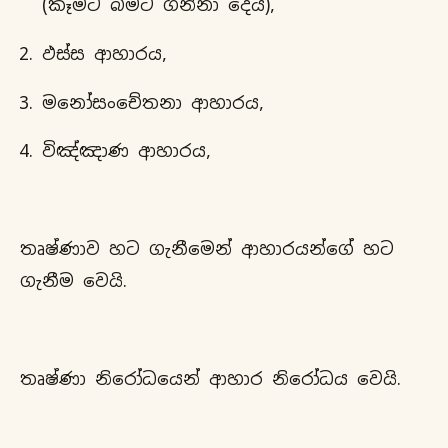
(කෑමට බීමට ගන්නා දෙය),
ඵස්ස ආහාරය,
මනෝසංචේතනා ආහාරය,
විඤ්ඤාණ ආහාරය,
තෘෂ්ණාව හට ගැනීමෙන් ආහාරයන්ගේ හට
ගැනීම වෙයි.
තෘෂ්ණා නිරෝධයෙන් ආහාර නිරෝධය වෙයි.