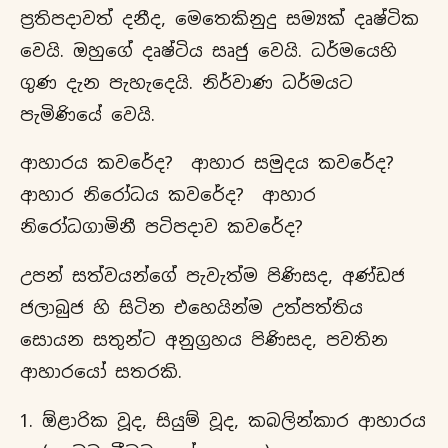
ප්‍රතිපදාවත් දනීද, මෙතෙකිනුදු සම්‍යක් දෘෂ්ටික
වෙයි. ඔහුගේ දෘෂ්ටිය සෘජු වෙයි. ධර්මයෙහි
ගුණ දැන පැහැදෙයි. නිර්වාණ ධර්මයට
පැමිණියේ වෙයි.
ආහාරය කවරේද? ආහාර සමුදය කවරේද?
ආහාර නිරෝධය කවරේද? ආහාර
නිරෝධගාමිනී පටිපදාව කවරේද?
උපන් සත්වයන්ගේ පැවැත්ම පිණිසද, අණ්ඩජ
ජලාබුජ හි සිටින එහෙයින්ම උත්පත්තිය
සොයන සතුන්ට අනුග්‍රහය පිණිසද, පවතින
ආහාරයෝ සතරකි.
ඕළාරික වූද, සියුම් වූද, කබලින්කාර ආහාරය