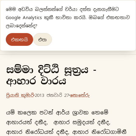
මෙම අඩවිය බලන්නන්ගේ චර්යා දත්ත දැනගැනීමට
ප්‍රියානිගේ අදහස්‍...
Google Analytics කුකී භාවිතා කරයි. ඔබගේ එකඟතාව
ලබාදෙන්නේද?
අලුත්‍ විදියකට හිතමු
එකඟයි
එපා
මුල් පිටුව
වර්ගීකරණ
පැරණි ලිපි
ලේඛිකා
සම්මා දිට්ඨි සූත්‍රය -
ආහාර වාරය
ප්‍රියානි කුමාරි
2013 ජනවාරි 27
නොතේරු
යම් කලෙක පටන් ආර්ය ශ්‍රාවක තෙමේ
ආහාරයත් දනීද, ආහාර සමුදයත් දනීද,
ආහාර නිරෝධයත් දනීද, ආහාර නිරෝධගාමිනී