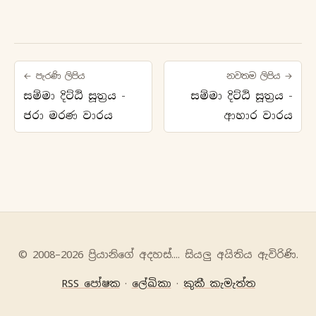
← පැරණි ලිපිය
නවතම ලිපිය →
සම්මා දිට්ඨි සූත්‍රය -
සම්මා දිට්ඨි සූත්‍රය -
ජරා මරණ වාරය
ආහාර වාරය
© 2008–2026 ප්‍රියානිගේ අදහස්‍.... සියලු අයිතිය ඇවිරිණි.
RSS පෝෂක
·
ලේඛිකා
·
කුකී කැමැත්ත