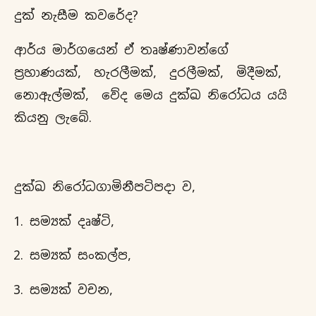
දුක් නැසීම කවරේද?
ආර්ය මාර්ගයෙන් ඒ තෘෂ්ණාවන්ගේ
ප්‍රහාණයක්, හැරලීමක්, දුරලීමක්, මිදීමක්,
නොඇල්මක්, වේද මෙය දුක්ඛ නිරෝධය යයි
කියනු ලැබේ.
දුක්ඛ නිරෝධගාමිනීපටිපදා ව,
සම්‍යක් දෘෂ්ටි,
සම්‍යක් සංකල්ප,
සම්‍යක් වචන,