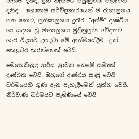
නැසීම දනීද, දුක් නැසීමට පමුණුවන පිළිවෙත
දනීද, හෙතෙම සර්ව්ප්‍රකාරයෙන් ම රාගානුශය
පහ කොට, ප්‍රතිඝානුශය දුරැර, “අස්මි” දෘෂ්ටිය
හා සදෘශ වූ මානානුශය මුලිනුපුටා අවිද්‍යාව
හැර විද්‍යාව උපදවා මේ ආත්මයේදීම දුක්
කෙළවර කරන්නෙක් වෙයි.
මෙතෙකිනුදු ආර්ය ශ්‍රාවක තෙමේ සම්‍යක්
දෘෂ්ටික වෙයි. ඔහුගේ දෘෂ්ටිය සෘජු වෙයි.
ධර්මයෙහි ගුණ දැන පැහැදීමෙන් යුක්ත වෙයි.
නිර්වාණ ධර්මයට පැමිණියේ වෙයි.