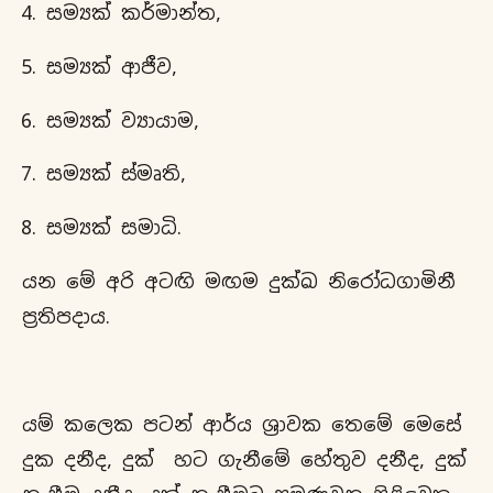
සම්‍යක් කර්මාන්ත,
සම්‍යක් ආජීව,
සම්‍යක් ව්‍යායාම,
සම්‍යක් ස්මෘති,
සම්‍යක් සමාධි.
යන මේ අරි අටඟි මඟම දුක්ඛ නිරෝධගාමිනී
ප්‍රතිපදාය.
යම් කලෙක පටන් ආර්ය ශ්‍රාවක තෙමේ මෙසේ
දුක දනීද, දුක් හට ගැනීමේ හේතුව දනීද, දුක්