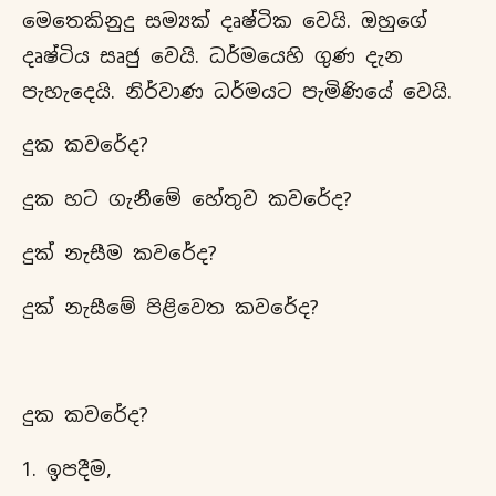
මෙතෙකිනුදු සම්‍යක් දෘෂ්ටික වෙයි. ඔහුගේ
දෘෂ්ටිය සෘජු වෙයි. ධර්මයෙහි ගුණ දැන
පැහැදෙයි. නිර්වාණ ධර්මයට පැමිණියේ වෙයි.
දුක කවරේද?
දුක හට ගැනීමේ හේතුව කවරේද?
දුක් නැසීම කවරේද?
දුක් නැසීමේ පිළිවෙත කවරේද?
දුක කවරේද?
ඉපදීම,