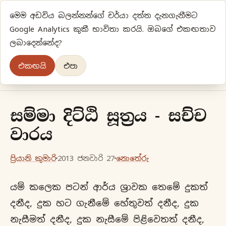
මෙම අඩවිය බලන්නන්ගේ චර්යා දත්ත දැනගැනීමට
ප්‍රියානිගේ අදහස්‍...
Google Analytics කුකී භාවිතා කරයි. ඔබගේ එකඟතාව
ලබාදෙන්නේද?
අලුත්‍ විදියකට හිතමු
එකඟයි
එපා
මුල් පිටුව
වර්ගීකරණ
පැරණි ලිපි
ලේඛිකා
සම්මා දිට්ඨි සූත්‍රය - සච්ච
වාරය
ප්‍රියානි කුමාරි
2013 ජනවාරි 27
නොතේරු
යම් කලෙක පටන් ආර්ය ශ්‍රාවක තෙමේ දුකත්
දනීද, දුක හට ගැනීමේ හේතුවත් දනීද, දුක
නැසීමත් දනීද, දුක නැසීමේ පිළිවෙතත් දනීද,