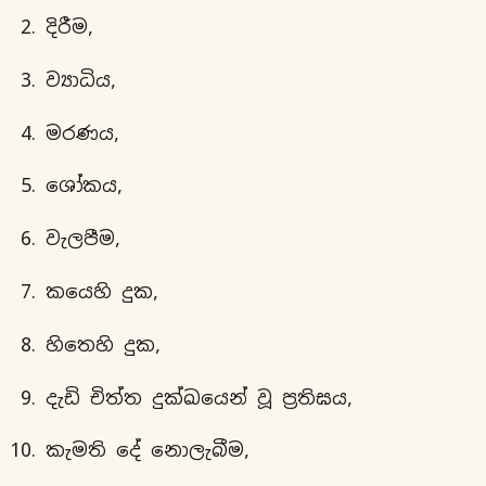
දිරීම,
ව්‍යාධිය,
මරණය,
ශෝකය,
වැලපීම,
කයෙහි දුක,
හිතෙහි දුක,
දැඩි චිත්ත දුක්ඛයෙන් වූ ප්‍රතිඝය,
කැමති දේ නොලැබීම,