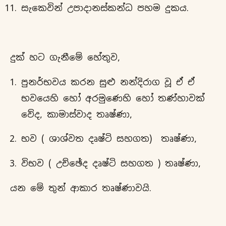
සැකෙවින් උපාදානස්කන්ධ පහම දුකය.
දුක් හට ගැනීමේ හේතුව,
පුනර්භවය කරන සුළු නන්දිරාග වූ ඒ ඒ
භවයෙහි හෝ අරමුණෙහි හෝ තණ්හාවක්
වේද, කාමාස්වාද තෘෂ්ණා,
භව ( ශාශ්වත දෘෂ්ටි සහගත) තෘෂ්ණා,
විභව ( උච්ඡේද දෘෂ්ටි සහගත ) තෘෂ්ණා,
යන මේ තුන් ආකාර තෘෂ්ණාවයි.