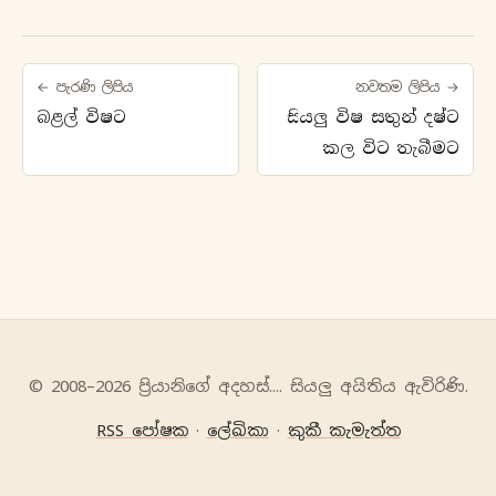
← පැරණි ලිපිය
නවතම ලිපිය →
බළල් විෂට
සියලු විෂ සතුන් දෂ්ට
කල විට තැබීමට
© 2008–2026 ප්‍රියානිගේ අදහස්‍.... සියලු අයිතිය ඇවිරිණි.
RSS පෝෂක
·
ලේඛිකා
·
කුකී කැමැත්ත