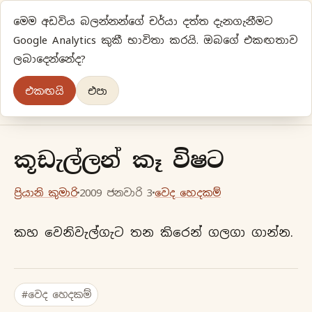
මෙම අඩවිය බලන්නන්ගේ චර්යා දත්ත දැනගැනීමට
ප්‍රියානිගේ අදහස්‍...
Google Analytics කුකී භාවිතා කරයි. ඔබගේ එකඟතාව
ලබාදෙන්නේද?
අලුත්‍ විදියකට හිතමු
එකඟයි
එපා
මුල් පිටුව
වර්ගීකරණ
පැරණි ලිපි
ලේඛිකා
කූඩැල්ලන් කෑ විෂට
ප්‍රියානි කුමාරි
2009 ජනවාරි 3
වෙද හෙදකම්
කහ වෙනිවැල්ගැට තන කිරෙන් ගලගා ගාන්න.
#වෙද හෙදකම්