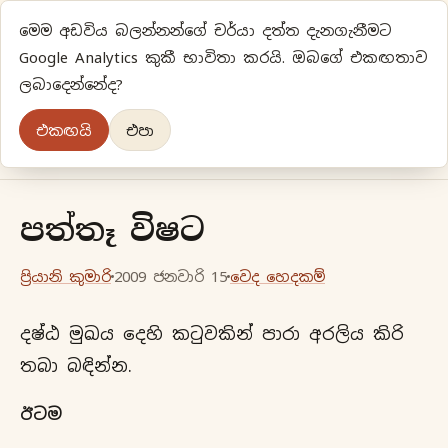
මෙම අඩවිය බලන්නන්ගේ චර්යා දත්ත දැනගැනීමට
ප්‍රියානිගේ අදහස්‍...
Google Analytics කුකී භාවිතා කරයි. ඔබගේ එකඟතාව
ලබාදෙන්නේද?
අලුත්‍ විදියකට හිතමු
එකඟයි
එපා
මුල් පිටුව
වර්ගීකරණ
පැරණි ලිපි
ලේඛිකා
පත්තෑ විෂට
ප්‍රියානි කුමාරි
2009 ජනවාරි 15
වෙද හෙදකම්
දෂ්ඨ මුඛය දෙහි කටුවකින් පාරා අරලිය කිරි
තබා බඳින්න.
ඊටම