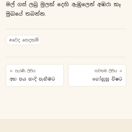
මල් ගස් ලබු මුලක් දෙහි ඇඹුලෙන් අඹරා කෑ
මුඛයේ තබන්න.
#වෙද හෙදකම්
← පැරණි ලිපිය
නවතම ලිපිය →
අත පය හංදි පැනීමට
ගෝනුසු විෂට