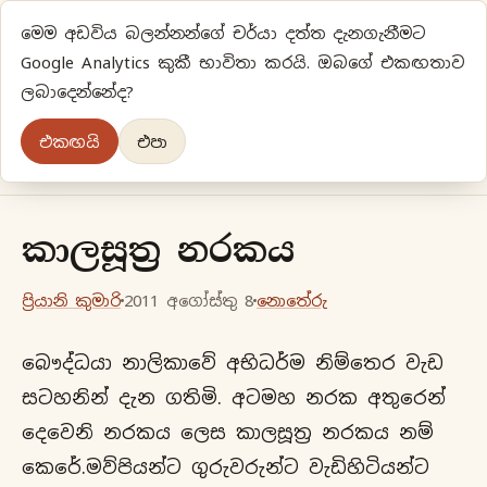
මෙම අඩවිය බලන්නන්ගේ චර්යා දත්ත දැනගැනීමට
ප්‍රියානිගේ අදහස්‍...
Google Analytics කුකී භාවිතා කරයි. ඔබගේ එකඟතාව
ලබාදෙන්නේද?
අලුත්‍ විදියකට හිතමු
එකඟයි
එපා
මුල් පිටුව
වර්ගීකරණ
පැරණි ලිපි
ලේඛිකා
කාලසූත්‍ර නරකය
ප්‍රියානි කුමාරි
2011 අගෝස්තු 8
නොතේරු
බෞද්ධයා නාලිකාවේ අභිධර්ම නිම්තෙර වැඩ
සටහනින් දැන ගතිමි. අටමහ නරක අතුරෙන්
දෙවෙනි නරකය ලෙස කාලසූත්‍ර නරකය නම්
කෙරේ.මව්පියන්ට ගුරුවරුන්ට වැඩිහිටියන්ට