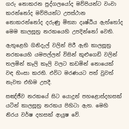
ගරු නොකරන පුද්ගලයෝද මව්පියන්ට වංචා
කරන්නෝද මව්පියන්ට උපස්ථාන
නොකරන්නෝද දරුණු මිත්‍යා දෘෂ්ඨිය ඇත්තෝද
මෙම කාලසූත්‍ර නරකයෙහි උපදින්නෝ වෙති.
ඇතුළෙහි ගිනිදැල් වලින් පිරී ඇති කාලසූත්‍ර
නරකයෙහි යමපල්ලන් විසින් කුළුගෙඩි වලින්
තලමින් කෑලි කෑලි වලට කඩමින් නොයෙක්
වඳ හිංසා කරති. එවිට මරණයට පත් වුවත්
නැවත එහිම උපදී.
සඤ්ජීව නරකයේ සිට යොදුන් පහළොස්දහසක්
යටින් කාලසූත්‍ර නරකය පිහිටා ඇත. මෙහි
නිරය වර්ෂ දහසක් ආයුෂ වේ.