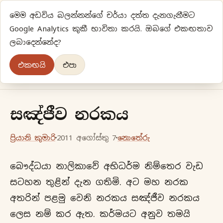
මෙම අඩවිය බලන්නන්ගේ චර්යා දත්ත දැනගැනීමට
ප්‍රියානිගේ අදහස්‍...
Google Analytics කුකී භාවිතා කරයි. ඔබගේ එකඟතාව
ලබාදෙන්නේද?
අලුත්‍ විදියකට හිතමු
එකඟයි
එපා
මුල් පිටුව
වර්ගීකරණ
පැරණි ලිපි
ලේඛිකා
සඤ්ජීව නරකය
ප්‍රියානි කුමාරි
2011 අගෝස්තු 7
නොතේරු
බෞද්ධයා නාලිකාවේ අභිධර්ම නිම්තෙර වැඩ
සටහන තුළින් දැන ගතිමි. අට මහ නරක
අතරින් පළමු වෙනි නරකය සඤ්ජීව නරකය
ලෙස නම් කර ඇත. කර්මයට අනුව තමයි