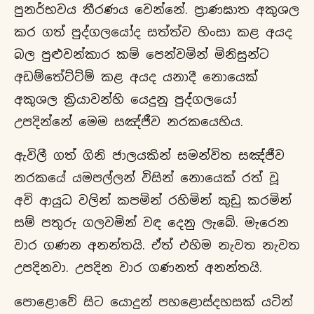
පුනර්භවය තීරණය වෙන්නේ. ප්‍රාණඝාත අකුශල
කර ගත් පුද්ගලයෝද සත්ත්ව හිංසා කළ අයද
බල පුළුවන්කාර කම් පෙන්වමින් මිනිසුන්ට
අඩම්තේට්ට්ම් කළ අයද යනාදී නොයෙක්
අකුශල ක්‍රියාවන්හි යෙදුනු පුද්ගලයෝ
උපදින්නේ මෙම සඤ්ජීව නරකයෙහිය.
ඇවිලී ගත් ගිනි ජාලයකින් සමන්විත සඤ්ජීව
නරකයේ යමපල්ලන් විසින් නොයෙක් රත් වූ
අවි ආයුධ වලින් කපමින් රහිමින් කුඩු කරමින්
සම් පතුරු ගලවමින් වඳ දෙනු ලැබේ. මැරෙන
වාර ගණන අනන්තයි. ඒත් එහිම නැවත නැවත
උපදිනවා. උපදින වාර ගණනත් අනන්තයි.
පොළොවේ සිට යොදුන් පහළොස්දහසක් යටින්