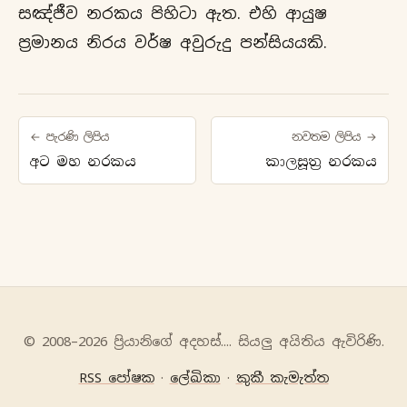
සඤ්ජීව නරකය පිහිටා ඇත. එහි ආයුෂ
ප්‍රමානය නිරය වර්ෂ අවුරුදු පන්සියයකි.
← පැරණි ලිපිය
නවතම ලිපිය →
අට මහ නරකය
කාලසූත්‍ර නරකය
© 2008–2026 ප්‍රියානිගේ අදහස්‍.... සියලු අයිතිය ඇවිරිණි.
RSS පෝෂක
·
ලේඛිකා
·
කුකී කැමැත්ත