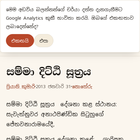
මෙම අඩවිය බලන්නන්ගේ චර්යා දත්ත දැනගැනීමට
ප්‍රියානිගේ අදහස්‍...
Google Analytics කුකී භාවිතා කරයි. ඔබගේ එකඟතාව
ලබාදෙන්නේද?
අලුත්‍ විදියකට හිතමු
එකඟයි
එපා
මුල් පිටුව
වර්ගීකරණ
පැරණි ලිපි
ලේඛිකා
සම්මා දිට්ඨි සූත්‍රය
ප්‍රියානි කුමාරි
2013 ජනවාරි 31
නොතේරු
සම්මා දිට්ඨි සූත්‍රය දේශනා කළ ස්ථානය:
සැවැත්නුවර අනාථපිණ්ඩික සිටුහුගේ
ජේතවනාරාමයේදී,
සම්මා දිට්ඨි සූත්‍රය දේශනා කළේ: ශාරිපුත්‍ර