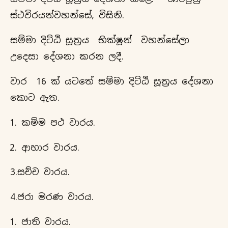
ස්ථවිරයන්වහන්සේ, විසිනි.
සම්මා දිට්ඨි සූත්‍රය භික්ෂූන් වහන්සේලා
උදෙසා දේශනා කරන ලදී.
වාර 16 ක් යටතේ සම්මා දිට්ඨි සූත්‍රය දේශනා
කොට ඇත.
කම්ම පථ වාරය.
ආහාර වාරය.
3.සච්ච වාරය.
4.ජරා මරණ වාරය.
ජාති වාරය.