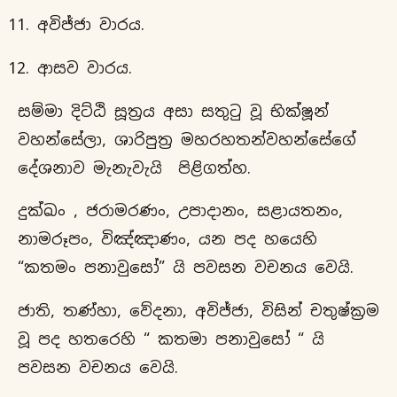
අවිජ්ජා වාරය.
ආසව වාරය.
සම්මා දිට්ඨි සූත්‍රය අසා සතුටු වූ භික්ෂූන්
වහන්සේලා, ශාරිපුත්‍ර මහරහතන්වහන්සේගේ
දේශනාව මැනැවැයි පිළිගත්හ.
දුක්ඛං , ජරාමරණං, උපාදානං, සළායතනං,
නාමරූපං, විඤ්ඤාණං, යන පද හයෙහි
“කතමං පනාවුසෝ” යි පවසන වචනය වෙයි.
ජාති, තණ්හා, වේදනා, අවිජ්ජා, විසින් චතුෂ්ක්‍රම
වූ පද හතරෙහි “ කතමා පනාවුසෝ “ යි
පවසන වචනය වෙයි.