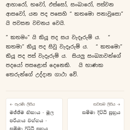
ආහාරෝ, භවෝ, ඵස්සෝ, සංඛාරෝ, පස්වන
ආසවෝ, යන පද පසෙහි “ කතමො පනාවුසො”
යි පවසන වචනය වෙයි.
” කතමං” යි කියූ පද සය වැදෑරුම්‍ ය. “
කතමා” කියූ පද සිවු වැදෑරුම් ය. “ කතමො”
කියූ පද පස් වැදෑරුම් ය. සියලු සංඛ්‍යාවන්ගේ
පදයෝ පසළොස් දෙනෙකි. යි භාණක
තෙරුන්ගේ උද්දාන ගාථා වේ.
← පැරණි ලිපිය
නවතම ලිපිය →
මජ්ජිම නිකාය - මූල
සම්මා දිට්ඨි සූත්‍රය
පරියාය වග්ගය -
සම්මා දිට්ඨි සූත්‍රය