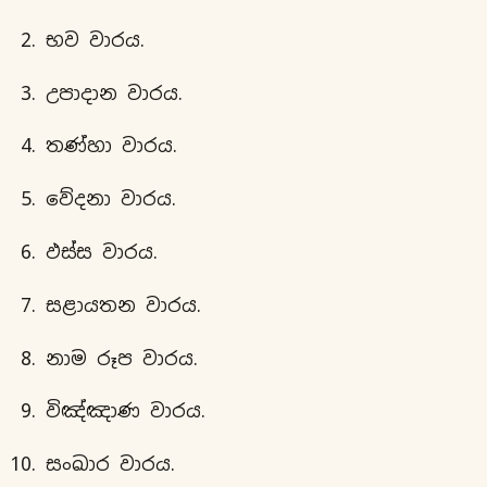
භව වාරය.
උපාදාන වාරය.
තණ්හා වාරය.
වේදනා වාරය.
ඵස්ස වාරය.
සළායතන වාරය.
නාම රූප වාරය.
විඤ්ඤාණ වාරය.
සංඛාර වාරය.