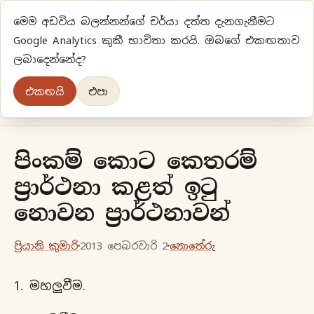
මෙම අඩවිය බලන්නන්ගේ චර්යා දත්ත දැනගැනීමට
ප්‍රියානිගේ අදහස්‍...
Google Analytics කුකී භාවිතා කරයි. ඔබගේ එකඟතාව
ලබාදෙන්නේද?
අලුත්‍ විදියකට හිතමු
එකඟයි
එපා
මුල් පිටුව
වර්ගීකරණ
පැරණි ලිපි
ලේඛිකා
පිංකම් කොට කෙතරම්
ප්‍රාර්ථනා කළත් ඉටු
නොවන ප්‍රාර්ථනාවන්
ප්‍රියානි කුමාරි
2013 පෙබරවාරි 2
නොතේරු
මහලුවීම.