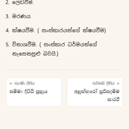
ලෙඩවීම.
මරණය.
ක්ෂයවීම. ( සංස්කාරයන්ගේ ක්ෂයවීම)
විනාශවීම. ( සංස්කාර ධර්මයන්ගේ
නැසෙනසුළු බවයි.)
← පැරණි ලිපිය
නවතම ලිපිය →
සම්මා දිට්ඨි සූත්‍රය
අනුත්තරෝ පුරිසදම්ම
සාරථී