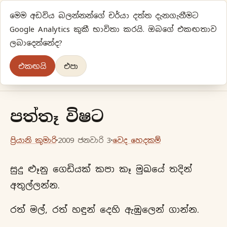
මෙම අඩවිය බලන්නන්ගේ චර්යා දත්ත දැනගැනීමට
ප්‍රියානිගේ අදහස්‍...
Google Analytics කුකී භාවිතා කරයි. ඔබගේ එකඟතාව
ලබාදෙන්නේද?
අලුත්‍ විදියකට හිතමු
එකඟයි
එපා
මුල් පිටුව
වර්ගීකරණ
පැරණි ලිපි
ලේඛිකා
පත්තෑ විෂට
ප්‍රියානි කුමාරි
2009 ජනවාරි 3
වෙද හෙදකම්
සුදු ළූනු ගෙඩියක් කපා කෑ මුඛයේ තදින්
අතුල්ලන්න.
රත් මල්, රත් හඳුන් දෙහි ඇඹුලෙන් ගාන්න.