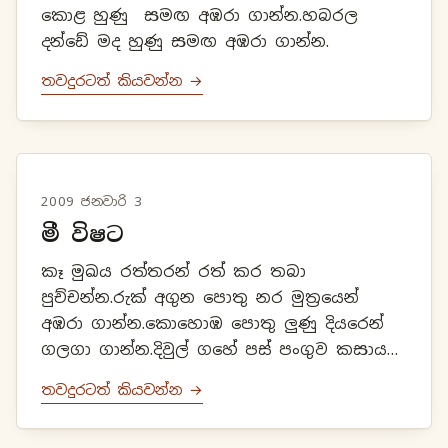
කොළ හුණු සමඟ අඹරා ගාන්න.හබරල
දන්ඩේ මද හුණු සමඟ අඹරා ගාන්න.
තවදුරටත් කියවන්න →
2009 ජනවාරි 3
මී විෂට
කෑ මුඛය රත්තරන් රත් කර තබා
පුච්චන්න.රුක් අගුන පොතු නර මුත්‍රයෙන්
අඹරා ගාන්න.කොහොඹ පොතු ලුණු දියරෙන්
ගලගා ගාන්න.දිවුල් ගහේ පස් පංගුව කසාය
තම්බා බොන්න.[හීනැටි හාල් කැඳ වලට දමා
තවදුරටත් කියවන්න →
බොන්න.]