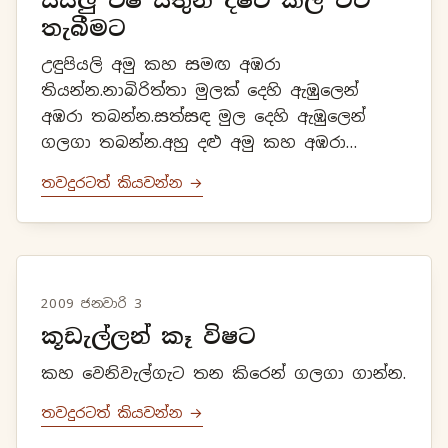
සියලු විෂ සතුන් දෂ්ට කල විට
තැබීමට
උඳුපියලි අමු කහ සමඟ අඹරා
තියන්න.නාබිරිත්තා මුලක් දෙහි ඇඹුලෙන්
අඹරා තබන්න.සත්සඳ මුල දෙහි ඇඹුලෙන්
ගලගා තබන්න.අහු දළු අමු කහ අඹරා
තබන්න.වරා කොළ නර මුත්‍රයෙන් අඹරා
තවදුරටත් කියවන්න →
ගාන්න.
2009 ජනවාරි 3
කූඩැල්ලන් කෑ විෂට
කහ වෙනිවැල්ගැට තන කිරෙන් ගලගා ගාන්න.
තවදුරටත් කියවන්න →