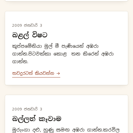
2009 ජනවාරි 3
බළල් විෂට
කුප්පමේනියා මුල් මී පැණියෙන් අඹරා
ගාන්න.පිටවක්කා කොළ තන කිරෙන් අඹරා
ගාන්න.
තවදුරටත් කියවන්න →
2009 ජනවාරි 3
බල්ලන් කෑවාම
මුරුංගා දළු, හුණු සමඟ අඹරා ගාන්න.කරවිල