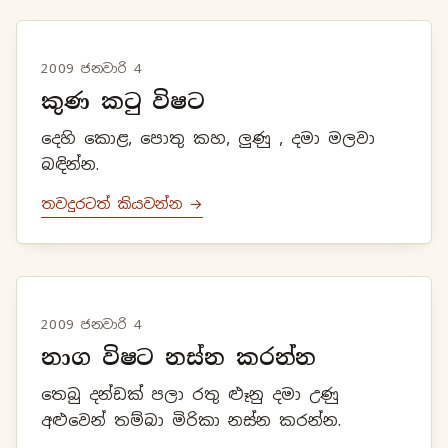
2009 ජනවාරි 4
කුණ කටු විෂට
දෙහි කොළ, පොතු කහ, ලුණු , දමා මලවා
බඳින්න.
තවදුරටත් කියවන්න →
2009 ජනවාරි 4
නාග විෂට නස්න කරන්න
තෙබු දන්ඩක් පලා රතු ළූනු දමා උණු
අළුවෙන් තම්බා මිරිකා නස්න කරන්න.