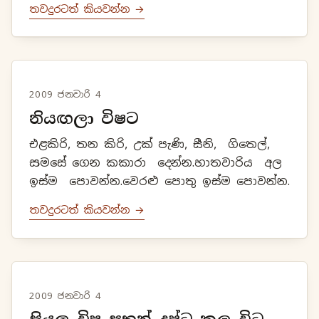
තවදුරටත් කියවන්න →
2009 ජනවාරි 4
නියඟලා විෂට
එළකිරි, තන කිරි, උක් පැණි, සීනි, ගිතෙල්,
සමසේ ගෙන කකාරා දෙන්න.හාතවාරිය අල
ඉස්ම පොවන්න.වෙරළු පොතු ඉස්ම පොවන්න.
තවදුරටත් කියවන්න →
2009 ජනවාරි 4