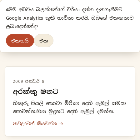
මෙම අඩවිය බලන්නන්ගේ චර්යා දත්ත දැනගැනීමට
ප්‍රියානිගේ අදහස්‍...
Google Analytics කුකී භාවිතා කරයි. ඔබගේ එකඟතාව
ලබාදෙන්නේද?
අලුත්‍ විදියකට හිතමු
එකඟයි
එපා
මුල් පිටුව
වර්ගීකරණ
පැරණි ලිපි
ලේඛිකා
2009 ජනවාරි 8
අරක්කු මතට
හිඟුරු පියලි කොටා මිරිකා දෙහි ඇඹුල් සමඟ
පොවන්න.හිස මුදුනට දෙහි ඇඹුල් දමන්න.
තවදුරටත් කියවන්න →