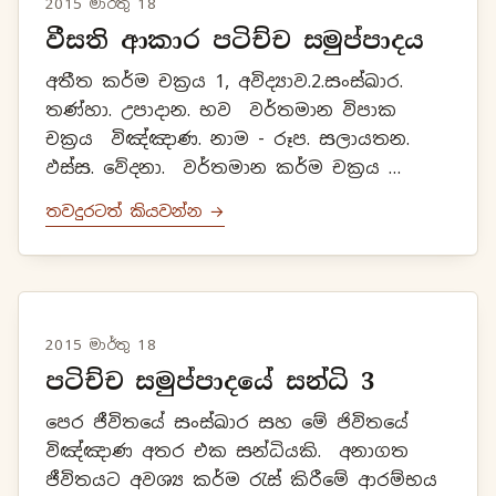
2015 මාර්තු 18
වීසති ආකාර පටිච්ච සමුප්පාදය
අතීත කර්ම චක්‍රය 1, අවිද්‍යාව.2.සංස්ඛාර.
තණ්හා. උපාදාන. භව වර්තමාන විපාක
චක්‍රය විඤ්ඤාණ. නාම - රූප. සලායතන.
ඵස්ස. වේදනා. වර්තමාන කර්ම චක්‍රය
තණ්හා. ...
තවදුරටත් කියවන්න →
2015 මාර්තු 18
පටිච්ච සමුප්පාදයේ සන්ධි 3
පෙර ජීවිතයේ සංස්ඛාර සහ මේ ජිවිතයේ
විඤ්ඤාණ අතර එක සන්ධියකි. අනාගත
ජීවිතයට අවශ්‍ය කර්ම රැස් කිරීමේ ආරම්භය