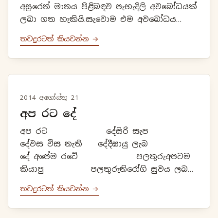
අසුරෙන් මානය පිළිබඳව පැහැදිලි අවබෝධයක්
ලබා ගත හැකියි.සැවොම එම අවබෝධය
ලබාගත යුතුයි යන්නයි මගේ හැඟීම. මානය
තවදුරටත් කියවන්න →
පිළිබඳව මට ඇති වූ සිතුවිලි මෙසේ සටහන්
තබන්නට යෙ...
2014 අගෝස්තු 21
අප රට දේ
අප රට දේසිරි සැප
දේවස විස නැති දේදීඝායු ලැබ
දේ අපේම රටේ පලතුරුඅපටම
කියාපු පලතුරුනිරෝගි සුවය ලබන
පලතුරුපූජා කර දන් දෙන
තවදුරටත් කියවන්න →
පලතුරු මොනවද ඒ පලතුර...