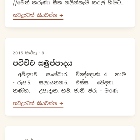
//මෙත් කරුණා සීත නලින්නැමී කරල් හිමිට
වඳීඅවුකන බුදු සිවුරෙ රැලීකලා වැවේ දියඹෙ
තවදුරටත් කියවන්න →
සැලේයෝධ වැවේ ගලා ඇදීමෙසිරි...
2015 මාර්තු 18
පටිච්ච සමුප්පාදය
අවිද්‍යාව. සංස්ඛාර. විඤ්ඤාණ. 4. නාම
- රූප.5. සලායතන.6. ඵස්ස. වේදනා.
තණ්හා. උපාදාන. භව. ජාති. ජරා - මරණ
තවදුරටත් කියවන්න →