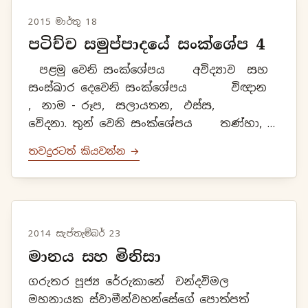
2015 මාර්තු 18
පටිච්ච සමුප්පාදයේ සංක්ශේප 4
පළමු වෙනි සංක්ශේපය අවිද්‍යාව සහ
සංස්ඛාර දෙවෙනි සංක්ශේපය විඥාන
, නාම - රූප, සලායතන, ඵස්ස,
වේදනා. තුන් වෙනි සංක්ශේපය තණ්හා,
උපාදාන, භව. හතර වෙනි සංක්ශේපය
තවදුරටත් කියවන්න →
ජාති, ජරා මරණ .
2014 සැප්තැම්බර් 23
මානය සහ මිනිසා
ගරුතර පූජ්‍ය රේරුකානේ චන්දවිමල
මහනායක ස්වාමීන්වහන්සේගේ පොත්පත්