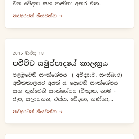
වන වේදනා සහ තණ්හා අතර එක
සන්ධියකි. මේ ජිවිතයේ භවය සහ අනාගත
තවදුරටත් කියවන්න →
ජීවිතයේ ජාතිය අතර එක සන්ධියකි.
2015 මාර්තු 18
පටිච්ච සමුප්පාදයේ කාලත්‍රය
පළමුවෙනි සංක්ශේපය ( අවිද්‍යාව, සංස්ඛාර)
අතීතකාලයට අයත්‍ ය. දෙවෙනි සංක්ශේපය
සහ තුන්වෙනි සංක්ශේපය (විඥාන, නාම -
රූප, සලායතන, ඵස්ස, වේදනා, තණ්හා,
උපාදාන, භව) වර්තමාන කාලයට
තවදුරටත් කියවන්න →
අයත්ය. හතර වෙනි සංක්ශේපය (ජාති, ජරා,
මරණ) අනාගත...