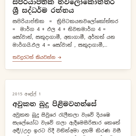
සපිරියාප්තික නවලෝකෝත්තර
ශ්‍රී සද්ධර්ම රත්නය
සපිරියාප්තික = ත්‍රිපිටකයනවලෝකෝත්තර
= මාර්ග 4 + ඵල 4 + නිවනමාර්ග 4 =
සෝවාන්, සකුදාගාමී, අනාගාමී, අර්හත් යන
මාර්ගයි.ඵල 4 = සෝවාන් , සකුදාගාමී,
අනාගාමී, අර්හත් යන ඵල යි.
තවදුරටත් කියවන්න →
2015 අප්‍රේල් 1
අවුකන බුදු පිළිමවහන්සේ
අවුකන බුදු සිවුරෙ රැලීකලා වැවේ දියඹෙ
සැලේයෝධ වැවේ ගලා ඇදීමෙසිරිසාර කෙතේ
අඳී//උදා ඉරට රිදී වනින්අමා දහම් කිරණ වසී