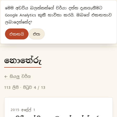
මෙම අඩවිය බලන්නන්ගේ චර්යා දත්ත දැනගැනීමට
ප්‍රියානිගේ අදහස්‍...
Google Analytics කුකී භාවිතා කරයි. ඔබගේ එකඟතාව
ලබාදෙන්නේද?
අලුත්‍ විදියකට හිතමු
එකඟයි
එපා
මුල් පිටුව
වර්ගීකරණ
පැරණි ලිපි
ලේඛිකා
නොතේරු
← සියලු වර්ග
113 ලිපි · පිටුව 4 / 13
2015 අප්‍රේල් 1