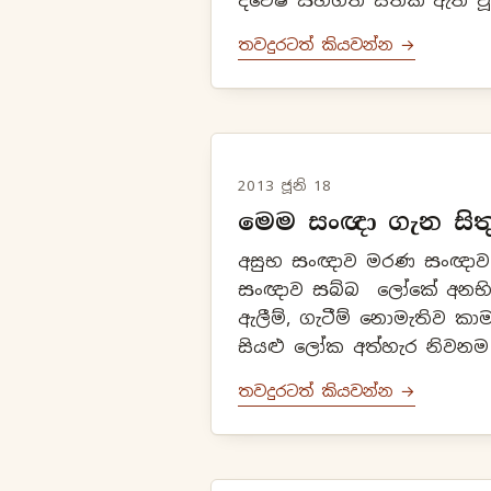
ද්වේෂ සහගත සිතක් ඇති වූ
සහගත බව දැන ගැනීම.ද්වේ
තවදුරටත් කියවන්න →
ඇති වූ විට එය ද්ව...
2013 ජූනි 18
මෙම සංඥා ගැන සිත
අසුභ සංඥාව මරණ සංඥාව ආහාරයේ පටික්කූල
සංඥාව සබ්බ ලෝකේ අනභිරත සංඥාව ( හැඟීම්,
ඇලීම්, ගැටීම් නොමැතිව කා
සියළු ලෝක අත්හැර නිවනම අදහස්
සංඥාව අනිච්චේ ...
තවදුරටත් කියවන්න →