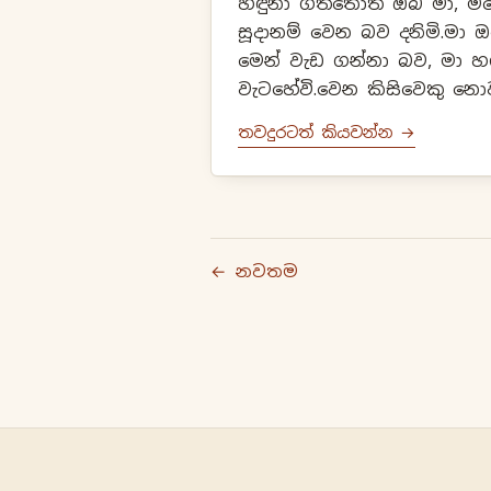
හඳුනා ගත්තොත් ඔබ මා, ම
සූදානම් වෙන බව දනිමි.මා
මෙන් වැඩ ගන්නා බව, මා 
වැටහේවි.වෙන කිසිවෙකු නොව
:- කා
තවදුරටත් කියවන්න →
← නවතම