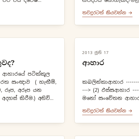
 විට එය ද්වේෂ
නිපදවිය නොහැකිද?මළමුත්
ෂයෙන් තොර සිතක්
තවදුරටත් කියවන්න →
2013 ජූනි 17
ුවද?
ආහාර
(
කබලින්කාආහාර ------
ම, රූප, අරූප යන
---> (2) ඵස්සආහාර ---
 කිරීම.) අනිච්ච
මනෝ සංචේතන ආහාර
භවය - අරූප භවය!(4)
තවදුරටත් කියවන්න →