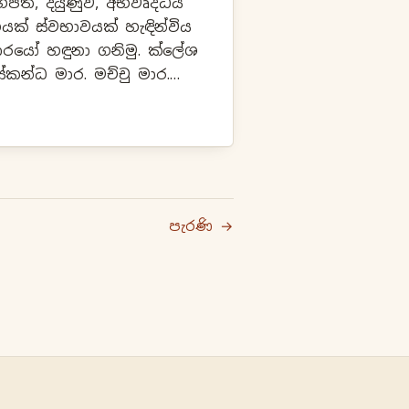
ත, දියුණුව, අභිවෘද්ධිය
ක් ස්වභාවයක් හැඳින්විය
ෝ හඳුනා ගනිමු. ක්ලේශ
පැරණි →