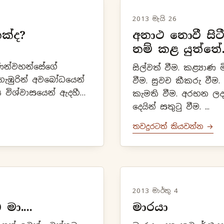
2013 මැයි 26
ක්ද?
අනාථ නොවී සිට
නම් කළ යුත්තේ....
රජාණන්වහන්සේගේ
සිල්වත් වීම. කළ්‍යාණ මිත්‍රයෙක් වීම. බහුශ්‍රැතයෙක්
 ගැඹුරින් අවබෝධයෙන්
වීම. සුවච කීකරු වීම. දක්ෂයෙක් වීම. ධර්මයට
මය විශ්වාසයෙන් ඇදහීම.
කැමති වීම. අරභන ලද වීර්යෙන් කටයුතු කිරීම. ලද
කයෙන් සිදුවන වැරදි
දෙයින් සතුටු වීම. ...
..
තවදුරටත් කියවන්න →
2013 මාර්තු 4
මා....
මාරයා