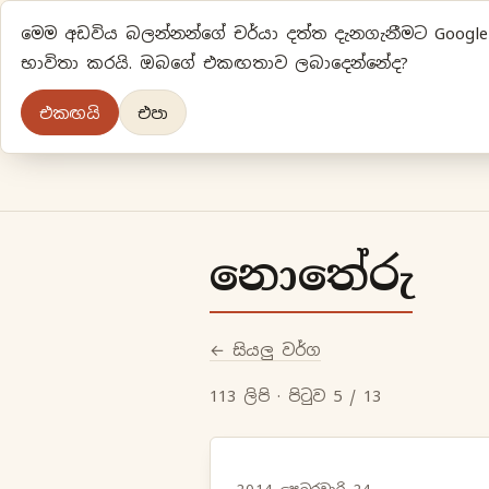
මෙම අඩවිය බලන්නන්ගේ චර්යා දත්ත දැනගැනීමට Google A
භාවිතා කරයි. ඔබගේ එකඟතාව ලබාදෙන්නේද?
එකඟයි
එපා
නොතේරු
← සියලු වර්ග
113 ලිපි · පිටුව 5 / 13