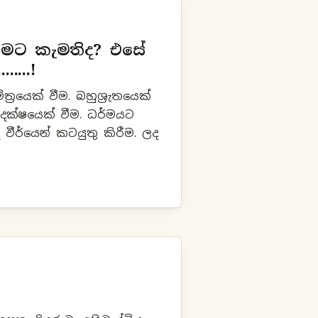
ීමට කැමතිද? එසේ
....!