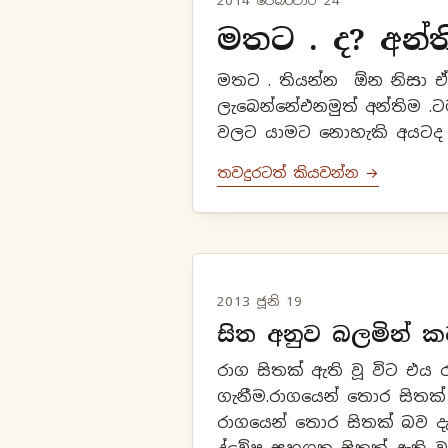
2014 පෙබරවාරි 24
මතට . ද? අන්ත
මතට . තියන්න ඕන නිසා ඒ 
ලැබෙන්නේඑනමුත් අන්තිම .
වලට යාමට නොහැකි අයටද ඉ
තවදුරටත් කියවන්න →
2013 ජූනි 19
සිත අනුව බලමින් ක
රාග සිතක් ඇති වූ විට එය 
ගැනීම.රාගයෙන් තොර සිතක්
රාගයෙන් තොර සිතක් බව දැන