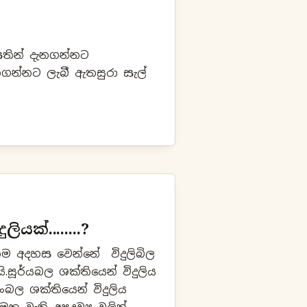
සතින් දැනගන්නට
ගන්නට ලැබී ඇතසුරා සැල්
යක්........?
අදහස වෙන්නේ විදුලිබිල
යි.සූර්යබල ශක්තියෙන් විදුලිය
ංබල ශක්තියෙන් විදුලිය