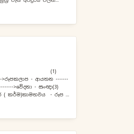
‍ර වැනි අපද්‍රව්‍ය වලින්
විදුලිය නිපදවිය නොහැකිද? ගෘහස්ථ ...
1)
-->රූපකලාප - ආයතන -------
-------->වේදනා - සංඥා(3)
 ( කර්ම)කාමභවය - රූප
 විඤ්ඤාණ ආහාර ...