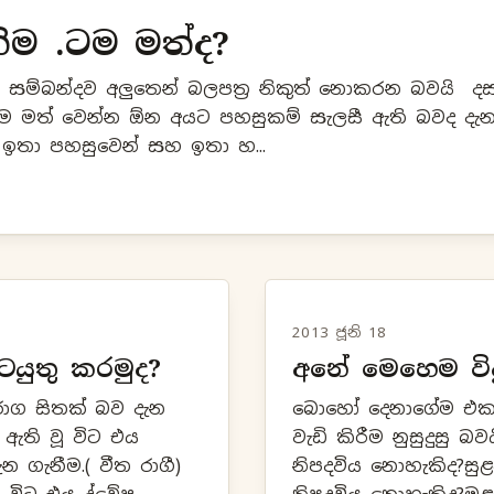
ිම .ටම මත්ද?
සම්බන්දව අලුතෙන් බලපත්‍ර නිකුත් නොකරන බවයි ද
ටම මත් වෙන්න ඕන අයට පහසුකම් සැලසී ඇති බවද දැන
තා පහසුවෙන් සහ ඉතා හ...
2013 ජූනි 18
ටයුතු කරමුද?
අනේ මෙහෙම විදුලි
රාග සිතක් බව දැන
බොහෝ දෙනාගේම එකම 
 ඇති වූ විට එය
වැඩි කිරීම නුසුදුසු බව
 ගැනීම.( වීත රාගී)
නිපදවිය නොහැකිද?සුළ