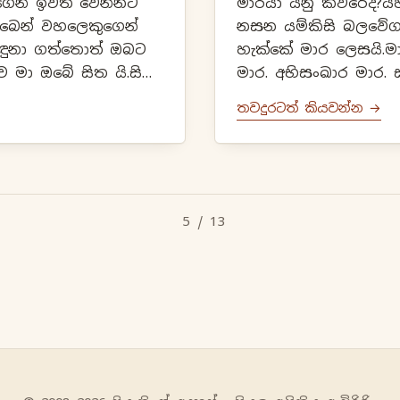
ගෙන් ඉවත් වෙන්නට
මාරයා යනු කවරේද?යහප
 ඔබෙන් වහලෙකුගෙන්
නසන යම්කිසි බලවේගය
හඳුනා ගත්තොත් ඔබට
හැක්කේ මාර ලෙසයි.මාරය
 මා ඔබේ සිත යි.සිත්
මාර. අභිසංඛාර මාර. ස්කන්ධ මාර. මච්චු මාර.
මාවචර සිත් 54 යි. රූපාවචර සිත් ...
දේවපුත්ත මාර. ...
තවදුරටත් කියවන්න →
5 / 13