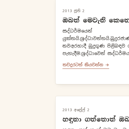
2013 ජූනි 2
ඔබත් මෙවැනි කෙනෙ
සද්ධර්මයෙන්
යුක්තයි.ශ්‍රද්ධාවන්තයි.බුදු
නවඅරහාදී බුදුගුණ පිළිබඳව
පැහැදීම.ශ්‍රද්ධාවෙන් සද්ධර්
පවට ලැජ්ජාව ඇතිබව. (හිරි)
තවදුරටත් කියවන්න →
කිරීමට අකමැතිබව. පවට බ.
2013 අප්‍රේල් 2
හඳුනා ගත්තොත් ඔබ 