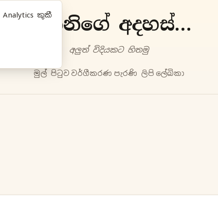
nalytics කුකී
ප්‍රියානිගේ අදහස්‍...
අලුත්‍ විදියකට හිතමු
මුල් පිටුව
වර්ගීකරණ
පැරණි ලිපි
ලේඛිකා