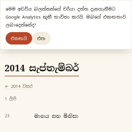
මෙම අඩවිය බලන්නන්ගේ චර්යා දත්ත දැනගැනීමට
ප්‍රියානිගේ අදහස්‍...
Google Analytics කුකී භාවිතා කරයි. ඔබගේ එකඟතාව
ලබාදෙන්නේද?
අලුත්‍ විදියකට හිතමු
එකඟයි
එපා
මුල් පිටුව
වර්ගීකරණ
පැරණි ලිපි
ලේඛිකා
2014 සැප්තැම්බර්
← 2014 වසර
1 ලිපි
මානය සහ මිනිසා
23