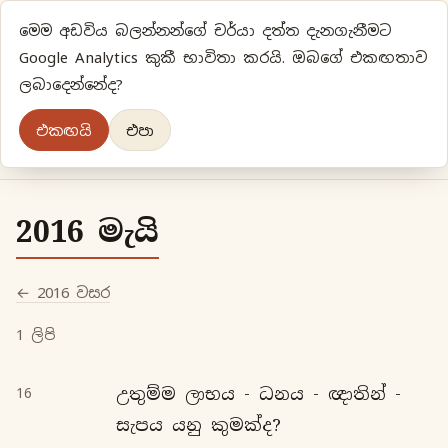
මෙම අඩවිය බලන්නන්ගේ චර්යා දත්ත දැනගැනීමට
ප්‍රියානිගේ අදහස්‍...
Google Analytics කුකී භාවිතා කරයි. ඔබගේ එකඟතාව
ලබාදෙන්නේද?
අලුත්‍ විදියකට හිතමු
එකඟයි
එපා
මුල් පිටුව
වර්ගීකරණ
පැරණි ලිපි
ලේඛිකා
2016 මැයි
← 2016 වසර
1 ලිපි
උතුම්ම ලාභය - ධනය - ඥාතින් -
16
සැපය යනු කුමක්ද?