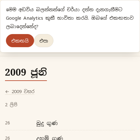
මෙම අඩවිය බලන්නන්ගේ චර්යා දත්ත දැනගැනීමට
ප්‍රියානිගේ අදහස්‍...
Google Analytics කුකී භාවිතා කරයි. ඔබගේ එකඟතාව
ලබාදෙන්නේද?
අලුත්‍ විදියකට හිතමු
එකඟයි
එපා
මුල් පිටුව
වර්ගීකරණ
පැරණි ලිපි
ලේඛිකා
2009 ජූනි
← 2009 වසර
2 ලිපි
බුදු ගුණ
26
දහම් ගුණ
26