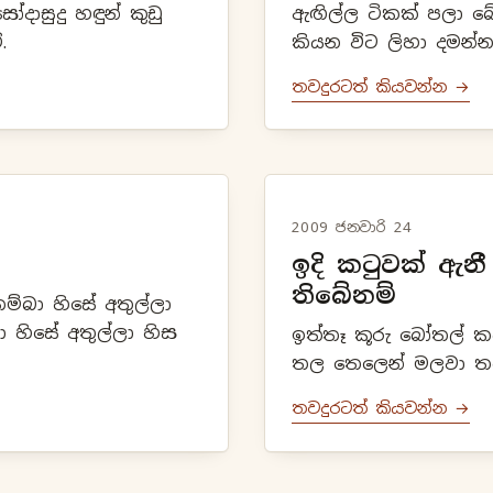
දාසුදු හඳුන් කුඩු
ඇඟිල්ල ටිකක් පලා බ
.
කියන විට ලිහා දමන්න
තවදුරටත් කියවන්න →
2009 ජනවාරි 24
ඉදි කටුවක් ඇන
තිබේනම්
ම්බා හිසේ අතුල්ලා
 හිසේ අතුල්ලා හිස
ඉත්තෑ කූරු බෝතල් කට
තල තෙලෙන් මලවා තබා
තවදුරටත් කියවන්න →