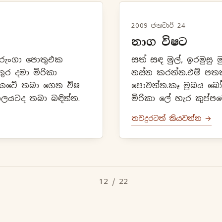
2009 ජනවාරි 24
නාග විෂට
්මුරුංගා පොතුඑක
සත් සඳ මුල්, ඉරමුසු මු
 දමා මිරිකා
නස්න කරන්න.එම් පතක
කටේ තබා ගෙන විෂ
පොවන්න.කෑ මුඛය බෝ
ාලයටද තබා බඳින්න.
මිරිකා ලේ හැර කුප්ප
අමු කහ දෙහි ගැට ස
තවදුරටත් කියවන්න →
බඩ තලා හීන...
12 / 22