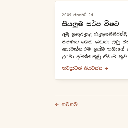
2009 ජනවාරි 24
සියලුම සර්ප විෂට
අමු ඉඟුරුසුදු ළූනුගම්මිරිස
පමණට ගෙන කොටා උණු වතුර
පොවන්න.එම ඉස්ම තමාගේ 
උරවා දමන්න.කුඩු ඒවාම තුව
තවදුරටත් කියවන්න →
← නවතම