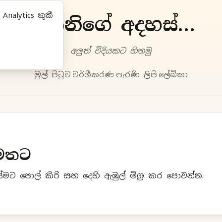
nalytics කුකී
ප්‍රියානිගේ අදහස්‍...
අලුත්‍ විදියකට හිතමු
මුල් පිටුව
වර්ගීකරණ
පැරණි ලිපි
ලේඛිකා
මතට
ට පොල් කිරි සහ දෙහි ඇඹුල් මිශ්‍ර කර පොවන්න.