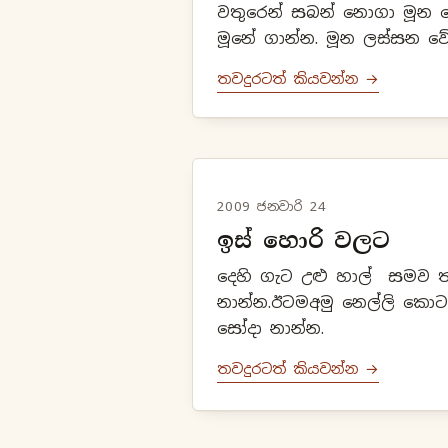
වතුරෙන් සබන් නොගා මූන සෝ
මූනේ ගාන්න. මූන ලස්සන වේ
තවදුරටත් කියවන්න →
2009 ජනවාරි 24
ඉස් හොරි වලට
දෙහි ගැට උළු හාල් සමව ත
නාන්න.ඊටමඅමු නෙල්ලි කොටා
සෝදා නාන්න.
තවදුරටත් කියවන්න →