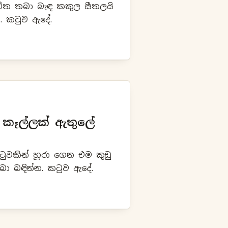
ේත තබා බැඳ කකුල සීතලයි
. කටුව ඇදේ.
ී කෑල්ලක් ඇතුලේ
ුවකින් හූරා ගෙන එම කුඩු
 බඳින්න. කටුව ඇදේ.