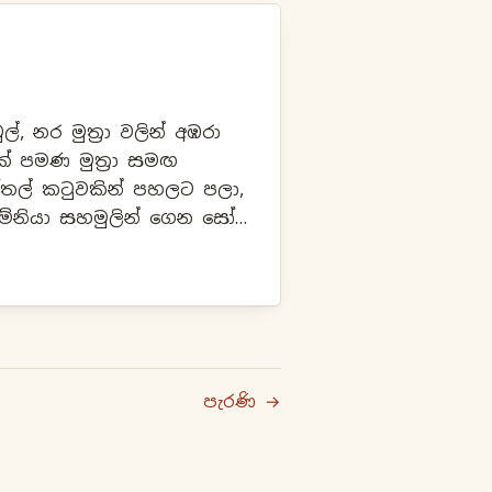
ල්, නර මුත්‍රා වලින් අඹරා
් පමණ මුත්‍රා සමඟ
තල් කටුවකින් පහලට පලා,
මේනියා සහමුලින් ගෙන සෝදා
මඟ කොටා බඳින්න.ඊටම වේ
පැරණි →