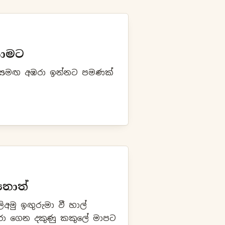
යාමට
ු සමඟ අඹරා ඉන්නට පමණක්
ුනොත්
අමු ඉඟුරුමා වී හාල්
රා ගෙන දකුණු කකුලේ මාපට