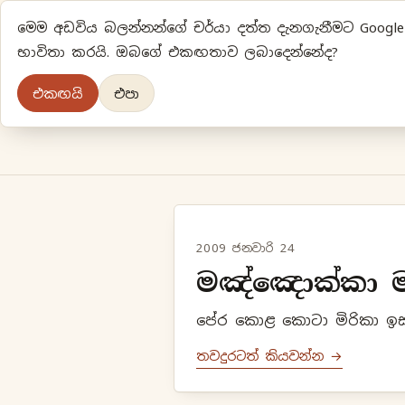
මෙම අඩවිය බලන්නන්ගේ චර්යා දත්ත දැනගැනීමට Google A
භාවිතා කරයි. ඔබගේ එකඟතාව ලබාදෙන්නේද?
එකඟයි
එපා
2009 ජනවාරි 24
මඤ්ඤොක්කා 
පේර කොළ කොටා මිරිකා ඉස්ම
තවදුරටත් කියවන්න →