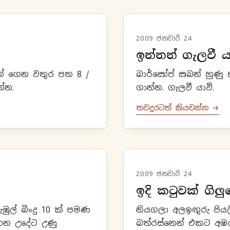
2009 ජනවාරි 24
ඉන්නන් ගැලවී 
ින් ගෙන වතුර පත 8 /
බාර්සෝප් සබන් හුණ
්න.
ගාන්න. ගැලවී යාවි.
තවදුරටත් කියවන්න →
2009 ජනවාරි 24
ඉදි කටුවක් ගිල
ඇඹුල් බිංදු 10 ක් පමණ
නියගලා අලඉඟුරු පියලි
 ගෙන උදේට උණු
බත්රස්නෙන් එකට අඹ