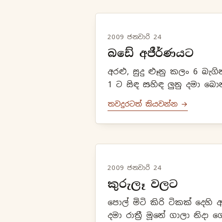
2009 ජනවාරි 24
බඩේ අජීර්ණයට
අරළු, සුදු ළූනු කලං 6 බැග
1 ට සිඳ සහිඳ ලුනු දමා බොන
තවදුරටත් කියවන්න →
2009 ජනවාරි 24
කුරුලෑ වලට
පොල් මිටි කිරි ටිකක් දෙහි 
දමා රාත්‍රී මූනේ ගාලා නිදා