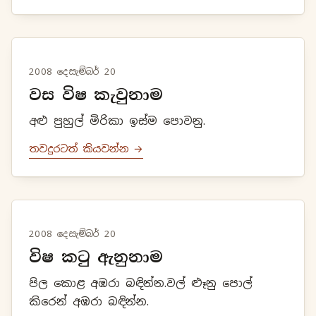
2008 දෙසැම්බර් 20
වස විෂ කැවුනාම
අළු පුහුල් මිරිකා ඉස්ම පොවනු.
තවදුරටත් කියවන්න →
2008 දෙසැම්බර් 20
විෂ කටු ඇනුනාම
පිල කොළ අඹරා බඳින්න.වල් ළූනු පොල්
කිරෙන් අඹරා බඳින්න.