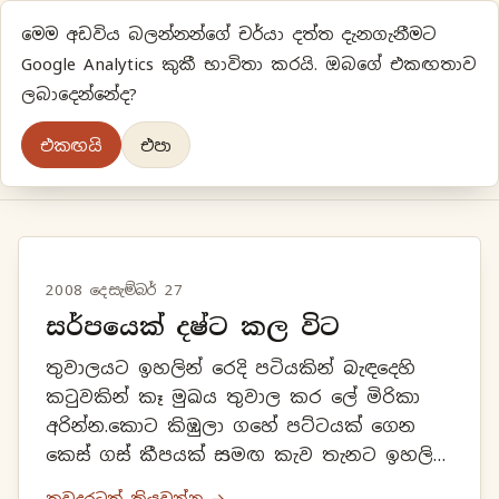
මෙම අඩවිය බලන්නන්ගේ චර්යා දත්ත දැනගැනීමට
ප්‍රියානිගේ අදහස්‍...
Google Analytics කුකී භාවිතා කරයි. ඔබගේ එකඟතාව
ලබාදෙන්නේද?
අලුත්‍ විදියකට හිතමු
එකඟයි
එපා
මුල් පිටුව
වර්ගීකරණ
පැරණි ලිපි
ලේඛිකා
2008 දෙසැම්බර් 27
සර්පයෙක් දෂ්ට කල විට
තුවාලයට ඉහලින් රෙදි පටියකින් බැඳදෙහි
කටුවකින් කෑ මුඛය තුවාල කර ලේ මිරිකා
අරින්න.කොට කිඹුලා ගහේ පට්ටයක් ගෙන
කෙස් ගස් කීපයක් සමඟ කැව තැනට ඉහලින්
බඳින්න.කෑ මුඛයට නැවුම් වලන්කටු
තවදුරටත් කියවන්න →