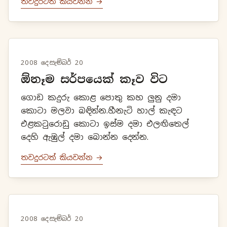
තවදුරටත් කියවන්න →
2008 දෙසැම්බර් 20
ඕනෑම සර්පයෙක් කෑව විට
ගොඩ කදුරු කොළ පොතු කහ ලුනු දමා
කොටා මලවා බඳින්න.හීනැටි හාල් කැඳට
එළකටුරොඩු කොටා ඉස්ම දමා එලඟිතෙල්
දෙහි ඇඹුල් දමා බොන්න දෙන්න.
තවදුරටත් කියවන්න →
2008 දෙසැම්බර් 20