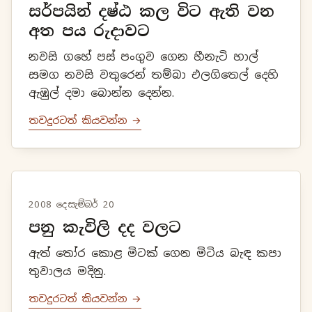
සර්පයින් දෂ්ඨ කල විට ඇති වන
අත පය රුදාවට
නවසි ගහේ පස් පංගුව ගෙන හීනැටි හාල්
සමග නවසි වතුරෙන් තම්බා එලගිතෙල් දෙහි
ඇඹුල් දමා බොන්න දෙන්න.
තවදුරටත් කියවන්න →
2008 දෙසැම්බර් 20
පනු කැවිලි දද වලට
ඇත් තෝර කොළ මිටක් ගෙන මිටිය බැඳ කපා
තුවාලය මදිනු.
තවදුරටත් කියවන්න →