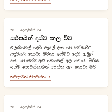
කැබෙල්ලක් තබා විෂ ඉරවීමට සලස්
වන්න.උණු වතුර...
2008 දෙසැම්බර් 24
සර්පයින් දස්ට කල විට
එලඟිතෙල් දෙහි ඇඹුල් දමා පොවන්න.හී’’
උඳුපියලි කොටා මිරිකා ඉස්මට දෙහි ඇඹුල්
දමා පොවන්න.අළු කෙසෙල් අල කොටා මිරිකා
ඉස්ම පොවන්න.හීන් අරත්ත අල කොටා මිරිකා
ඉස්මට දෙහි ඇඹුල් දමා පොවන්න.
තවදුරටත් කියවන්න →
2008 දෙසැම්බර් 24