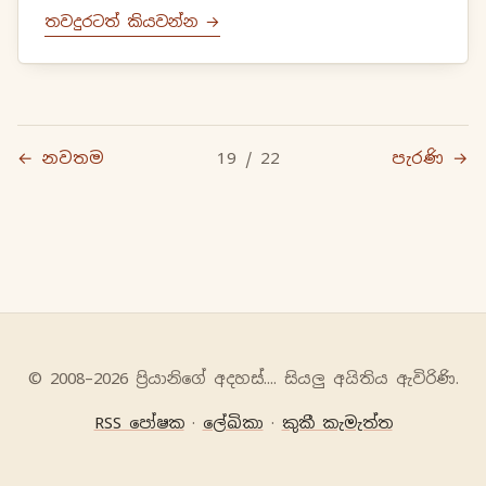
තවදුරටත් කියවන්න →
← නවතම
19 / 22
පැරණි →
© 2008–2026 ප්‍රියානිගේ අදහස්‍.... සියලු අයිතිය ඇවිරිණි.
RSS පෝෂක
·
ලේඛිකා
·
කුකී කැමැත්ත