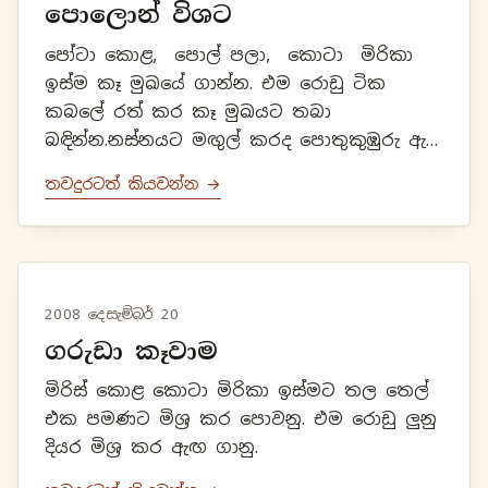
පොලොන් විශට
පෝටා කොළ, පොල් පලා, කොටා මිරිකා
ඉස්ම කෑ මුඛයේ ගාන්න. එම රොඩු ටික
කබලේ රත් කර කෑ මුඛයට තබා
බඳින්න.නස්නයට මඟුල් කරද පොතුකුඹුරු ඇට
මදකොටා මිරිකා කුඩා ළමයෙකුගේ මුත්‍රා
තවදුරටත් කියවන්න →
සමඟ නස්න කරන්න.ඊටමගොඩ කදුරු කොළ
පොත...
2008 දෙසැම්බර් 20
ගරුඩා කෑවාම
මිරිස් කොළ කොටා මිරිකා ඉස්මට තල තෙල්
එක පමණට මිශ්‍ර කර පොවනු. එම රොඩු ලුනු
දියර මිශ්‍ර කර ඇඟ ගානු.