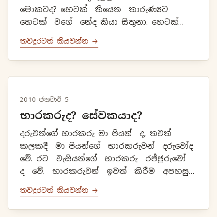
මොකටද? හෙටක් තියෙන තාරුණ්‍යට
හෙටක් වගේ නේද කියා සිතුනා. හෙටක්
නැති අසරණයන්ටනෙ හෙටක් උවමනා
තවදුරටත් කියවන්න →
වෙන්නෙ. තාරුණ්‍ය අසරණද? තාරුණ්‍ය
අසරණ කළේ කවුරු...
2010 ජනවාරි 5
භාරකරුද? සේවකයාද?
දරුවන්ගේ භාරකරු මා පියන් ද, තවත්
කලකදී මා පියන්ගේ භාරකරුවන් දරුවෝද
වේ. රට වැසියන්ගේ භාරකරු රජ්ජුරුවෝ
ද වේ. භාරකරුවන් ඉවත් කිරීම අපහසු
දෙයකි. එහෙත් පත් කර ගන්නා
තවදුරටත් කියවන්න →
සේවකයෙක් ඉවත් කිරීම පහසු දෙයකි.
ජන...