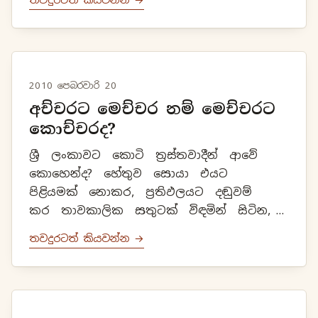
සම්මා සම්බුදුරජාණන්...
2010 පෙබරවාරි 20
අච්චරට මෙච්චර නම් මෙච්චරට
කොච්චරද?
ශ්‍රී ලංකාවට කොටි ත්‍රස්තවාදීන් ආවේ
කොහෙන්ද? හේතුව සොයා එයට
පිළියමක් නොකර, ප්‍රතිඵලයට දඬුවම්
කර තාවකාලික සතුටක් විඳමින් සිටින,
අයගේ දැන ගැනීම පිණිසයි. පුංචි ප්‍රභාගේ
තවදුරටත් කියවන්න →
මනස කැළඹුනේ, ඔහුගේ සීයාට ...