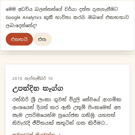
මෙම අඩවිය බලන්නන්ගේ චර්යා දත්ත දැනගැනීමට
ප්‍රියානිගේ අදහස්‍...
Google Analytics කුකී භාවිතා කරයි. ඔබගේ එකඟතාව
ලබාදෙන්නේද?
අලුත්‍ විදියකට හිතමු
එකඟයි
එපා
මුල් පිටුව
වර්ගීකරණ
පැරණි ලිපි
ලේඛිකා
2010 සැප්තැම්බර් 10
උපන්දින තෑග්ග
රන්ගිරි ශ්‍රී ලංකා ගුවන් විදුලි සේවයේ ආගමික
අංශයෙන් දියත් කර ඇති උතුම් පිංකමෙන් අප
සැම උපරිමයෙන්ම ප්‍රයෝජන ගනිමු. යහපත්
නිවැරැදි ජීවිතයක් සතුටින් ගත කිරීමට
උපදෙස් දුන් ශ්‍රේෂ්ඨතම මනෝ විද්‍යාඥයා වන,
තවදුරටත් කියවන්න →