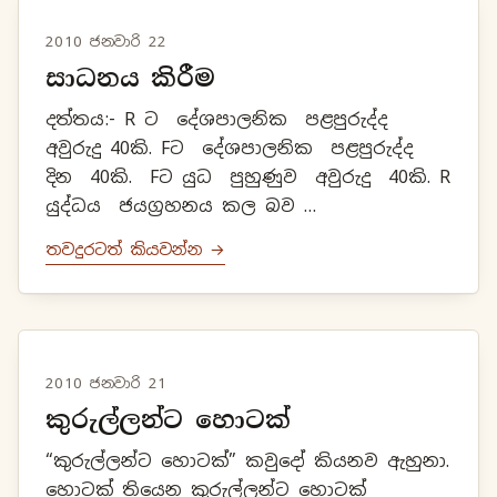
2010 ජනවාරි 22
සාධනය කිරීම
දත්තය:- R ට දේශපාලනික පළපුරුද්ද
අවුරුදු 40කි. Fට දේශපාලනික පළපුරුද්ද
දින 40කි. Fට යුධ පුහුණුව අවුරුදු 40කි. R
යුද්ධය ජයග්‍රහනය කල බව
කියයි.නිර්මාණය:- Rට යුධ පුහුණුව දින
තවදුරටත් කියවන්න →
40ක් ලෙස සිතමු.සාධනය කළ යුත්ත...
2010 ජනවාරි 21
කුරුල්ලන්ට හොටක්
“කුරුල්ලන්ට හොටක්” කවුදෝ කියනව ඇහුනා.
හොටක් තියෙන කුරුල්ලන්ට හොටක්