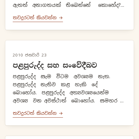
ඇතත් අනාගතයක් තිබෙන්නේ කොහේද?
අනතීතය ලෙස වඩාත් වැදගත් වන්නේ
තවදුරටත් කියවන්න →
වර්තමානයයි. එසේ නම් වඩාත් සුබ විය
යුත්ත...
2010 ජනවාරි 23
පළපුරුද්ද සහ සංවේදීබව
පළපුරුද්ද සැම විටම අවශ්‍යම නැත.
පළපුරුද්ද නැතිව කළ හැකි දේ
බොහෝය. පළපුරුද්ද අත්‍යවශ්‍යයෙන්ම
අවශ්‍ය වන අවස්ථාත් බොහෝය. සමහර
දේවලට පළපුරුද්ද කිසිසේත් සුදුසු
තවදුරටත් කියවන්න →
වන්නේම නැත. එම නිසා පළපුරුද්ද සැම
ද...