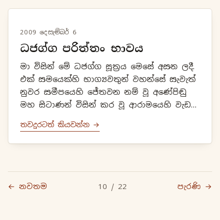
2009 දෙසැම්බර් 6
ධජග්ග පරිත්තං භාවය
මා විසින් මේ ධජග්ග සූත්‍රය මෙසේ අසන ලදී.
එක් සමයෙක්හි භාග්‍යවතුන් වහන්සේ සැවැත්
නුවර සමීපයෙහි ජේතවන නම් වූ අණේපිඬු
මහ සිටාණන් විසින් කර වූ ආරාමයෙහි වැඩ
වසන සේක. එකල්හි වනාහි භාග්‍යවත්
තවදුරටත් කියවන්න →
බුදුරජාණන් වහන්සේ මහණෙනි, යි භික...
← නවතම
10 / 22
පැරණි →