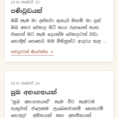
2010 ජනවාරි 25
පණිවුඩයක්
ඔබ් සැම මා දන්නවා ඇතැයි සිතමි. මා දැන්
ඔබ අතර වෙනදා සිටි කාය රූපයෙන් නැත.
එහෙත් මට සෑම දෙයක්ම වෙනදාටත් වඩා
හොඳින් පෙනෙයි. මම මිනිසුන්ට ආදරය කළ ශ්‍රී
ලාංකිකයෙකි. රජයන් රටට ආදරය කළත්,
තවදුරටත් කියවන්න →
සුළ...
2010 ජනවාරි 24
සුබ අනාගතයක්
“සුබ අනාගතයක්” සැම විට සැමටම
පැතුවත් එලෙසම ලැබෙනවානම් කෙතරම්
හොඳද? අතීතයක් සහ අනතීතයක්