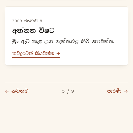
2009 ජනවාරි 8
අත්තන විෂට
මුං ඇට කැඳ උයා දෙන්න.එළ කිරි පොවන්න.
තවදුරටත් කියවන්න →
← නවතම
5 / 9
පැරණි →