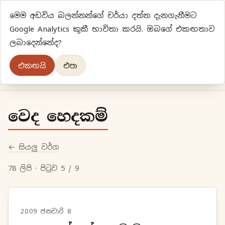
මෙම අඩවිය බලන්නන්ගේ චර්යා දත්ත දැනගැනීමට
ප්‍රියානිගේ අදහස්‍...
Google Analytics කුකී භාවිතා කරයි. ඔබගේ එකඟතාව
ලබාදෙන්නේද?
අලුත්‍ විදියකට හිතමු
එකඟයි
එපා
මුල් පිටුව
වර්ගීකරණ
පැරණි ලිපි
ලේඛිකා
වෙද හෙදකම්
← සියලු වර්ග
78 ලිපි · පිටුව 5 / 9
2009 ජනවාරි 8