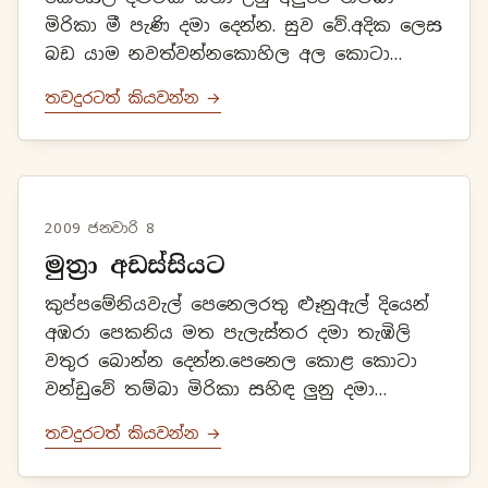
මිරිකා මී පැණි දමා දෙන්න. සුව වේ.අදික ලෙස
බඩ යාම නවත්වන්නකොහිල අල කොටා
මිරිකා ඉස්ම දෙන්න.
තවදුරටත් කියවන්න →
2009 ජනවාරි 8
මුත්‍රා අඩස්සියට
කුප්පමේනියවැල් පෙනෙලරතු ළූනුඇල් දියෙන්
අඹරා පෙකනිය මත පැලැස්තර දමා තැඹිලි
වතුර බොන්න දෙන්න.පෙනෙල කොළ කොටා
වන්ඩුවේ තම්බා මිරිකා සහිඳ ලුනු දමා
දෙන්න.ඊටම; තැඹිලි වතුර දෙන්න.
තවදුරටත් කියවන්න →