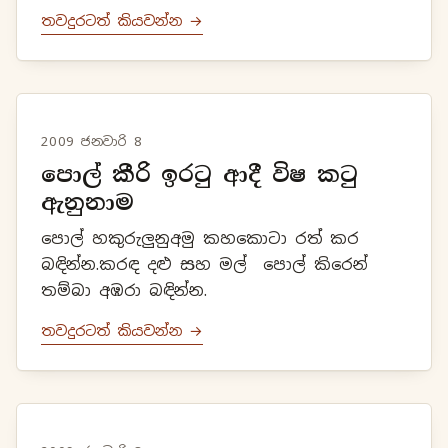
තෙල් එපමණම දමා නස්න කරන්න.
තවදුරටත් කියවන්න →
2009 ජනවාරි 8
පොල් කීරි ඉරටු ආදී විෂ කටු
ඇනුනාම
පොල් හකුරුලුනුඅමු කහකොටා රත් කර
බඳින්න.කරඳ දළු සහ මල් පොල් කිරෙන්
තම්බා අඹරා බඳින්න.
තවදුරටත් කියවන්න →