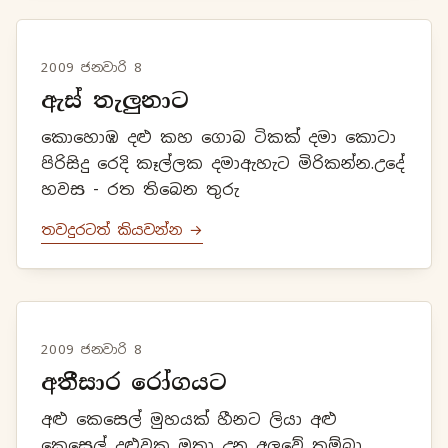
2009 ජනවාරි 8
ඇස් තැලුනාට
කොහොඹ දළු කහ ගොබ ටිකක් දමා කොටා
පිරිසිදු රෙදි කෑල්ලක දමාඇහැට මිරිකන්න.උදේ
හවස - රත තිබෙන තුරු
තවදුරටත් කියවන්න →
2009 ජනවාරි 8
අතීසාර රෝගයට
අළු කෙසෙල් මුහයක් හීනට ලියා අළු
කෙසෙල් දළුවක ඔතා උනු අලුවේ තම්බා