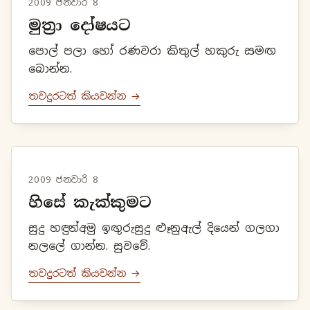
2009 ජනවාරි 8
මුත්‍රා දෝෂයට
පොල් පලා හෝ රණවරා කිතුල් හකුරු සමඟ
බොන්න.
තවදුරටත් කියවන්න →
2009 ජනවාරි 8
හිසේ කැක්කුමට
සුදු හඳුන්අමු ඉඟුරුසුදු ළූනුඇල් දියෙන් ගලගා
නලලේ ගාන්න. සුවවේ.
තවදුරටත් කියවන්න →