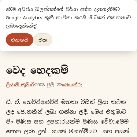
මෙම අඩවිය බලන්නන්ගේ චර්යා දත්ත දැනගැනීමට
ප්‍රියානිගේ අදහස්‍...
Google Analytics කුකී භාවිතා කරයි. ඔබගේ එකඟතාව
ලබාදෙන්නේද?
අලුත්‍ විදියකට හිතමු
එකඟයි
එපා
මුල් පිටුව
වර්ගීකරණ
පැරණි ලිපි
ලේඛිකා
වෙද හෙදකම්
ප්‍රියානි කුමාරි
2008 ජූලි 20
නොතේරු
ඩී. ඒ. හෙට්ටිආරච්චි මහතා විසින් ලියා තබන
ලද පොතකින් ලබා ගන්නා ලදී. මෙය එතුමාට
පිං පිණිස සහ උපහාරයක්ම පිණිස වේවා.මෙම
පොත ලබා දුන් ගයනි මහත්මියට සහ පසන්