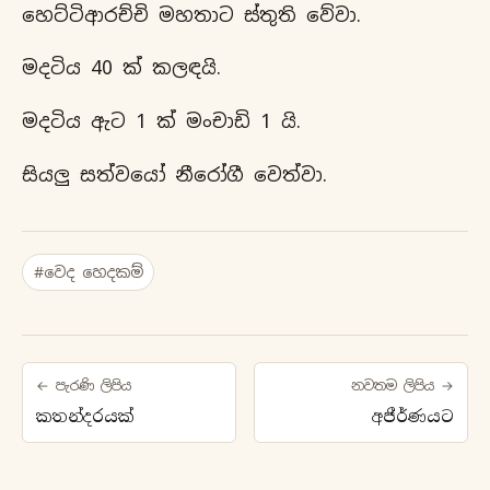
හෙට්ටිආරච්චි මහතාට ස්තුති වේවා.
මදටිය 40 ක් කලඳයි.
මදටිය ඇට 1 ක් මංචාඩි 1 යි.
සියලු සත්වයෝ නීරෝගී වෙත්වා.
#වෙද හෙදකම්
← පැරණි ලිපිය
නවතම ලිපිය →
කතන්දරයක්
අජීර්ණයට