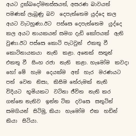
අයට දුක්ඛදෝමනස්සයත්, අසරණ බාවයත්
පමණක් ලැබුණු බව දෙපැත්තෙම යුද්දෙ කල
අයට වැටහුණා.ඊට පස්සෙ දෙපැත්තෙම යුද්දෙ
කල අයට නායකයන් සමග දැඩි කෝපයක් ඇති
වුණා.ඊට පස්සෙ කොටි පැටවුන් එකතු වී
කොටිනායකයා නැති කළා. අනෙක් සතුන්
එකතු වී සිංහ රජා නැති කළා. හැමෝම කවදා
හෝ මේ හැම දෙයක්ම අත් හැර මරණයට
පත් වෙන නිසා, කිසිම තේරුමක් නැති
විදියට භුමියකට වටිනා ජීවිත නැති කර
ගන්නෙ නැතිව ඉන්න ටික දවසෙ සතුටින්
සමගියන් සිටිමු, කියා හැමෝම එක හඩින්
කියා සිටියා.