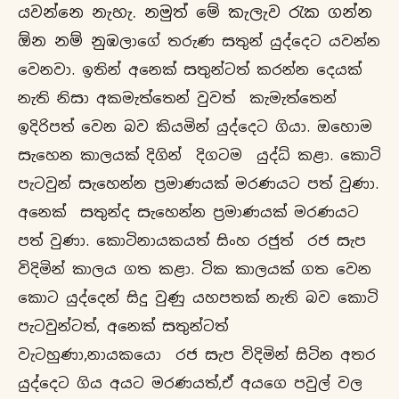
යවන්නෙ නැහැ. නමුත් මේ කැලැව රැක ගන්න
ඕන නම් නු
ඹලාගේ තරුණ සතුන් යුද්දෙට යවන්න
වෙනවා. ඉතින් අනෙක් සතුන්ටත් කරන්න දෙයක්
නැති නිසා අකමැත්තෙන් වුවත් කැමැත්තෙන්
ඉදිරිපත් වෙන බව කියමින් යුද්දෙට ගියා. ඔහොම
සැහෙන කාලයක් දිගින් දිගටම යුද්ධ් කළා. කොටි
පැටවුන් සැහෙන්න ප්‍රමාණයක් මරණයට පත් වුණා.
අනෙක් සතුන්ද සැහෙන්න ප්‍රමාණයක් මරණයට
පත් වුණා. කොටිනායකයත් සිංහ රජුත් රජ සැප
විදිමින් කාලය ගත කළා. ටික කාලයක් ගත වෙන
කොට යුද්දෙන් සිදු වුණු යහපතක් නැති බව කොටි
පැටවුන්ටත්, අනෙක් සතුන්ටත්
වැටහුණා,නායකයො රජ සැප විදිමින් සිටින අතර
යුද්දෙට ගිය අයට මරණයත්,ඒ අයගෙ පවුල් වල