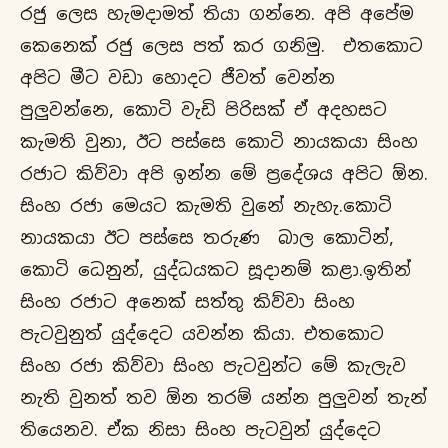
රජු ලෙස හැමදාමත් තියා ගන්නෙ. අපි අපේම
කෙනෙක් රජු ලෙස පත් කර ගනිමු. එතකොට
අපිට මීට වඩා හොදට ජීවත් වෙන්න
පුලුවන්නෙ, කොටි වැඩි පිරිසක් ඒ අදහසට
කැමති වුනා, ඊට පස්සෙ කොටි නායකයා සිංහ
රජාට කිව්වා අපි ඉන්න මේ ප්‍රදේශය අපිට ඕන.
සිංහ රජා මෙයට කැමති වුනේ නැහැ.කොටි
නායකයා ඊට පස්සෙ තරුණ බාල කොටින්,
කොටි ධෙනුන්, යුද්ධයකට සූදානම් කළා.ඉතින්
සිංහ රජාට අනෙක් සත්තු කිව්වා සිංහ
පැටවුනුත් යුද්දෙට යවන්න කියා. එතකොට
සිංහ රජා කිව්වා සිංහ පැටවුන්ට මේ කැලැව
නැති වුනත් තව ඕන තරම් යන්න පුලුවන් තැන්
තියෙනව. ඒක නිසා සිංහ පැටවුන් යුද්දෙට