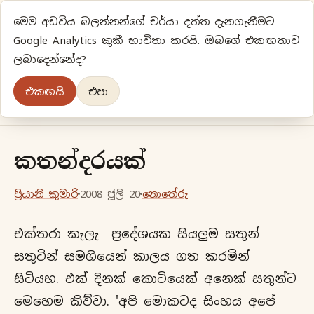
මෙම අඩවිය බලන්නන්ගේ චර්යා දත්ත දැනගැනීමට
ප්‍රියානිගේ අදහස්‍...
Google Analytics කුකී භාවිතා කරයි. ඔබගේ එකඟතාව
ලබාදෙන්නේද?
අලුත්‍ විදියකට හිතමු
එකඟයි
එපා
මුල් පිටුව
වර්ගීකරණ
පැරණි ලිපි
ලේඛිකා
කතන්දරයක්
ප්‍රියානි කුමාරි
2008 ජූලි 20
නොතේරු
එක්තරා කැලැ ප්‍රදේශයක සියලුම සතුන්
සතුටින් සමගියෙන් කාලය ගත කරමින්
සිටියහ. එක් දිනක් කොටියෙක් අනෙක් සතුන්ට
මෙහෙම කිව්වා. 'අපි මොකටද සිංහය අපේ