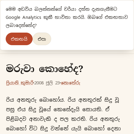
මෙම අඩවිය බලන්නන්ගේ චර්යා දත්ත දැනගැනීමට
ප්‍රියානිගේ අදහස්‍...
Google Analytics කුකී භාවිතා කරයි. ඔබගේ එකඟතාව
ලබාදෙන්නේද?
අලුත්‍ විදියකට හිතමු
එකඟයි
එපා
මුල් පිටුව
වර්ගීකරණ
පැරණි ලිපි
ලේඛිකා
මරුවා කොහේද?
ප්‍රියානි කුමාරි
2008 ජූලි 23
නොතේරු
රිය අනතුරු බොහෝය. රිය අනතුරක් සිදු වූ
පසු එය සිදු වූයේ කෙසේදැයි සොයති. ඒ
පිළිබදව අනාවැකි ද පල කරති. රිය අනතුරු
බොහෝ විට සිදු වන්නේ යැයි බොහෝ දෙනා