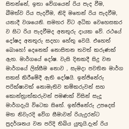
සිතන්නේ, ඉතා වේගයෙන් රිය පැද වීම,
බීමත්ව රිය පැදවීම, නිදි මතෙන් රිය පැදවීම,
යනාදී වශයෙනි. සමහර විට අධික වෙහෙසකර
ව සිට රිය පැදවීමද අනතුරු දායක වේ. රථයේ
දෝෂද අනතුරු සදහා හේතු වෙයි. එහෙත්
බොහෝ දෙනෙක් නොසිතන තවත් කරුණක්
ඇත. මාර්ගයේ දෝෂ. වැසි දිනකදී සිදු වන
මාර්ගයේ ලිස්සීම නොව , සැමදා පවතින මාර්ග
සකස් කිරීමේදී ඇති දෝෂයි. ඉන්ජිනේරු
පරික්ෂාවක් නොමැතිව කම්කරුවන් සහ
කොන්ත්‍රාත්කරුවන් පමණක් විසින් සැදූ
මාර්ගදැයි විටෙක සිතේ. ඉන්ජිනේරු උපදෙස්
මත නිවැරදි වේග සීමාවන් රියැදුරන්ට
ප්‍රදර්ශනය වන පරිදි තිබිය යුතුයි.දැන් රිය