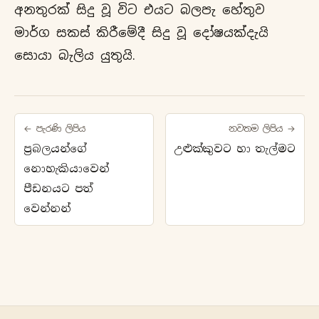
අනතුරක් සිදු වූ විට එයට බලපැ හේතුව
මාර්ග සකස් කිරීමේදී සිදු වූ දෝෂයක්දැයි
සොයා බැලිය යුතුයි.
← පැරණි ලිපිය
නවතම ලිපිය →
ප්‍රබලයන්ගේ
උළුක්කුවට හා තැල්මට
නොහැකියාවෙන්
පීඩනයට පත්
වෙන්නන්