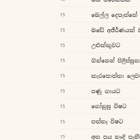
බෙල්ල දෙපැත්තේ
15
බඩේ අජීර්ණයක් ව
15
උළුක්කුවට
15
ගින්නෙන් පිළිස්සු
15
කැරපොත්තා ලෙවක
15
පණු ගායට
15
ගෝනුසු විෂට
15
පත්තෑ විෂට
15
අත පය හංදි පැන
15