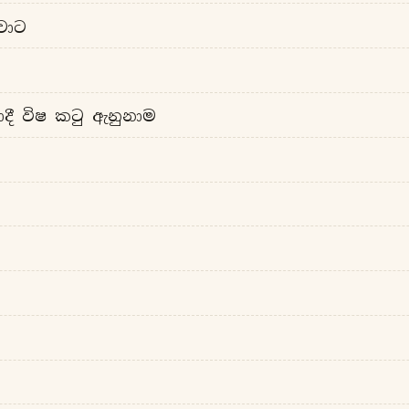
වාට
ආදී විෂ කටු ඇනුනාම