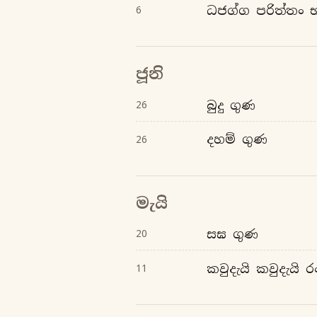
ධජග්ග පරිත්තං 
6
ජූනි
බුදු ගුණ
26
දහම් ගුණ
26
මැයි
සඝ ගුණ
20
කවුදැයි කවුදැයි 
11