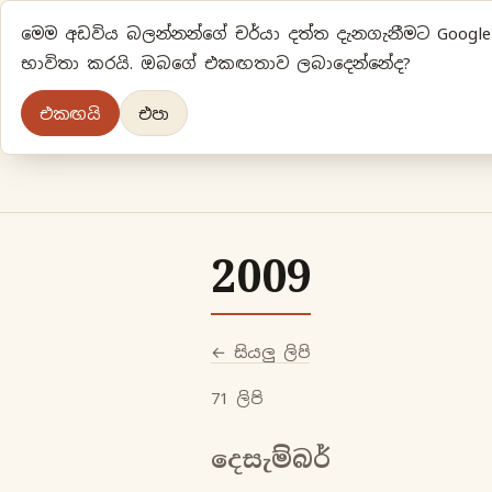
මෙම අඩවිය බලන්නන්ගේ චර්යා දත්ත දැනගැනීමට Google A
භාවිතා කරයි. ඔබගේ එකඟතාව ලබාදෙන්නේද?
එකඟයි
එපා
2009
← සියලු ලිපි
71 ලිපි
දෙසැම්බර්