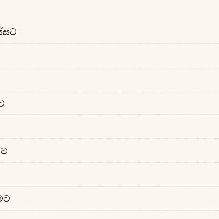
ස්සට
ට
තට
ාමට