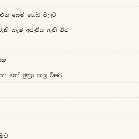
 එන සෙම් ගෙඩි වලට
ැනි කෑම අරුචිය ඇති විට
නාම
ා හෝ මුත්‍රා කල විෂට
ීමට