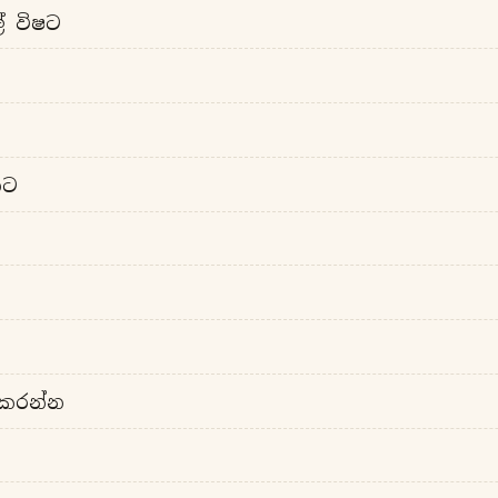
ල් විෂට
තට
 කරන්න