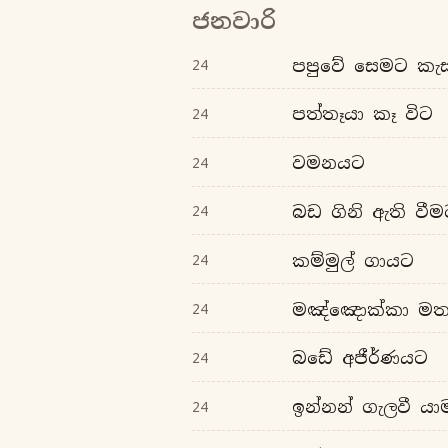
ජනවාරි
පපුවේ සෙමට කැ
24
පත්තෑයා කෑ විට
24
වමනයට
24
බඩ ගිනි ඇති වීම
24
කම්මුල් ගායට
24
මඤ්ඤොක්කා ම
24
බඩේ අජීර්ණයට
24
ඉන්නන් ගැලවී ය
24