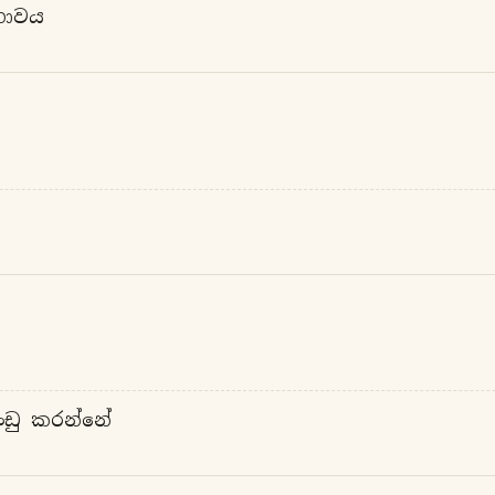
භාවය
රංඩු කරන්නේ