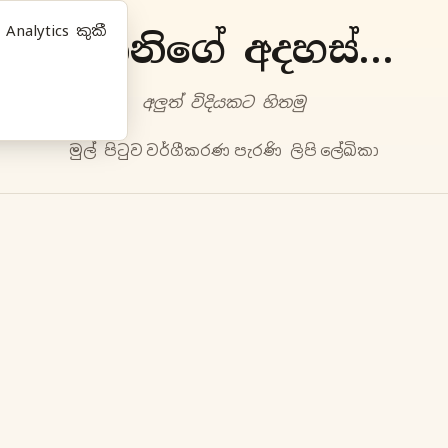
nalytics කුකී
ප්‍රියානිගේ අදහස්‍...
අලුත්‍ විදියකට හිතමු
මුල් පිටුව
වර්ගීකරණ
පැරණි ලිපි
ලේඛිකා