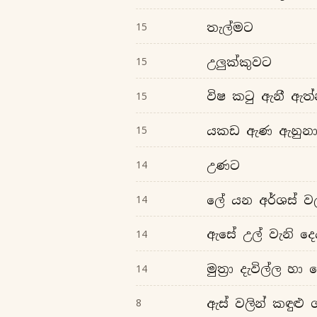
තැල්මට
15
උලුක්කුවට
15
විෂ කටු ඇනී ඇත්
15
යකඩ ඇණ ඇනුන
15
උණට
14
ලේ යන අර්ශස් 
14
ඇසේ උල් වැනි දෙය
14
මුත්‍රා දැවිල්ල හ
14
ඇස් වලින් කඳුළු
8