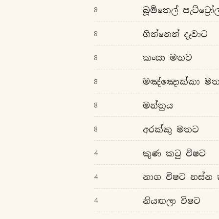
බූමිතෙල් පැට්ට්‍රෝ
8
ගින්නෙන් දෑවාට
8
කංසා මතට
8
මඤ්ඤොක්කා ම
8
මන්ත්‍රය
8
අරක්කු මතට
8
කුණ කටු විෂට
4
නාග විෂට නස්න
4
නියඟලා විෂට
4