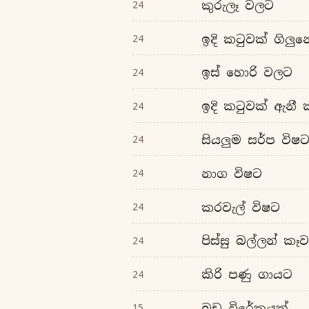
කුරුලෑ වලට
24
ඉදි කටුවක් ගිලුන
24
ඉස් හොරි වලට
24
ඉදි කටුවක් ඇනී 
24
සියලුම සර්ප විෂ
24
නාග විෂට
24
කරවැල් විෂට
24
පිස්සු බල්ලන් කෑ
24
කිරි පණු ගායට
24
බඩ විරේකයක්
15