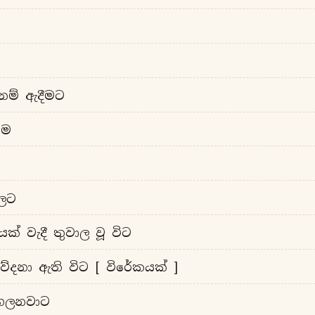
නම් ඇදීමට
ාම
වලට
ක් වැදී තුවාල වූ විට
ා වේදනා ඇති විට [ විරේකයක් ]
 ගලනවාට