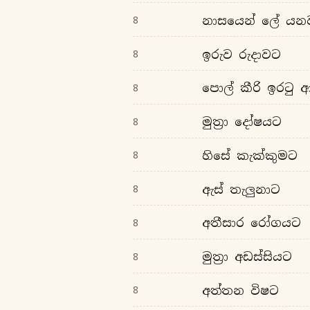
නාසයෙන් ලේ යන
8
ඉරුව රුදාවට
8
පොල් කීරි ඉරටු 
8
මුත්‍රා දෝෂයට
8
හිසේ කැක්කුමට
8
ඇස් තැලුනාට
8
අතීසාර රෝගයට
8
මුත්‍රා අඩස්සියට
8
අත්තන විෂට
8