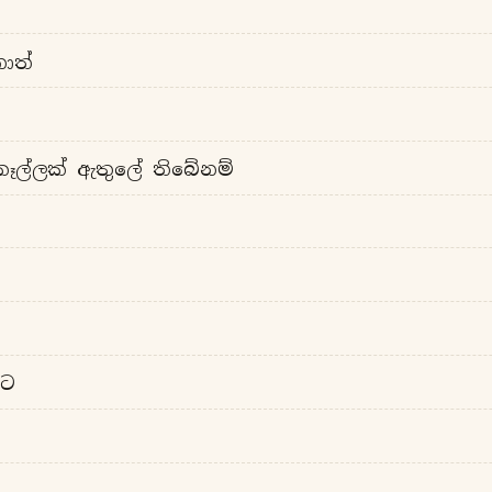
ොත්
කෑල්ලක් ඇතුලේ තිබේනම්
ට
වට